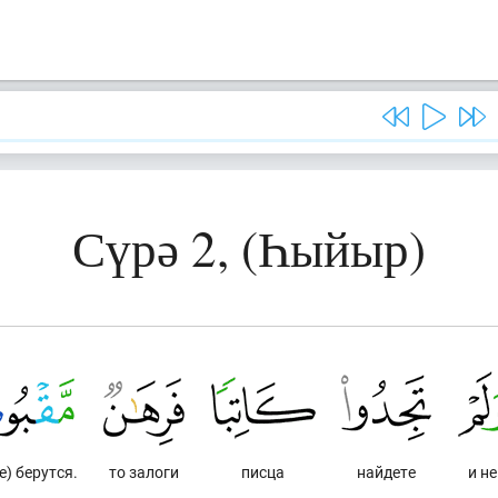
Сүрә 2, (Һыйыр)
е) берутся.
то залоги
писца
найдете
и не