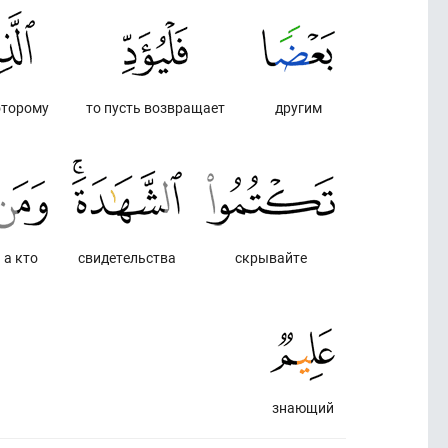
оторому
то пусть возвращает
другим
а кто
свидетельства
скрывайте
знающий