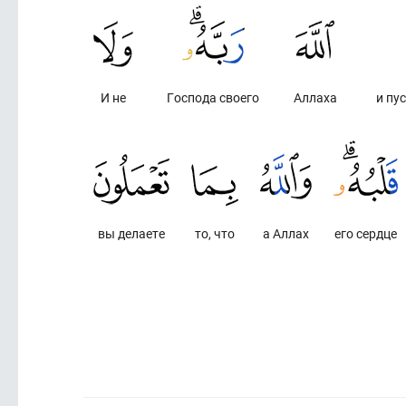
И не
Господа своего
Аллаха
и пу
вы делаете
то, что
а Аллах
его сердце