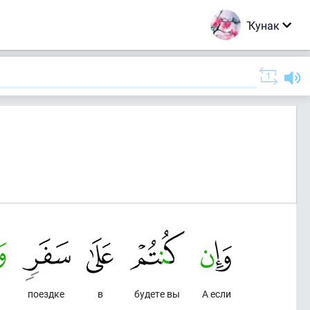
Ҡунак
поездке
в
будете вы
А если