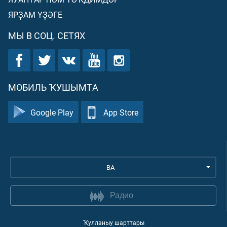
ЯРҘАМ ҮҘӘГЕ
МЫ В СОЦ. СЕТЯХ
МОБИЛЬ ҠУШЫМТА
Google Play
App Store
BA
Радио
Ҡулланыу шарттары