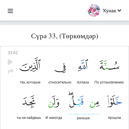
Ҡунак
Сүрә 33, (Төркөмдәр)
33
:
62
тех, которые
относительно
Аллаха
По установлению
ты не найдешь
И никогда
прошли
раньше.