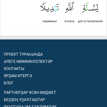
перемены!
Аллаха
для установления
ПРОЕКТ ТУРАҺЫНДА
ӘЛЕГЕ МӨМКИНСЕЛЕКТӘР
КОНТАКТЫ
ЯРҘАМ ИТЕРГӘ
БЛОГ
ПАРТНЕРҘАР ӨСӨН ВИДЖЕТ
БЕҘҘЕҢ УҘАҠТАШТАР
ЯУАПТАР ҺӘМ ТӘҠДИМДӘР