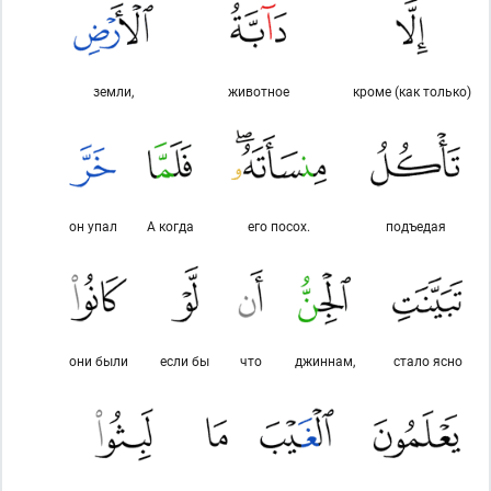
земли,
животное
кроме (как только)
он упал
А когда
его посох.
подъедая
они были
если бы
что
джиннам,
стало ясно