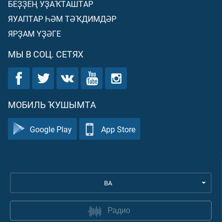
БЕҘҘЕҢ УҘАҠТАШТАР
ЯУАПТАР ҺӘМ ТӘҠДИМДӘР
ЯРҘАМ ҮҘӘГЕ
МЫ В СОЦ. СЕТЯХ
МОБИЛЬ ҠУШЫМТА
Google Play
App Store
BA
Радио