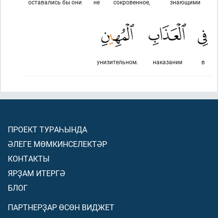
оставались бы они
не
сокровенное,
знающими
унизительном.
наказании
в
ПРОЕКТ ТУРАҺЫНДА
ӘЛЕГЕ МӨМКИНСЕЛЕКТӘР
КОНТАКТЫ
ЯРҘАМ ИТЕРГӘ
БЛОГ
ПАРТНЕРҘАР ӨСӨН ВИДЖЕТ