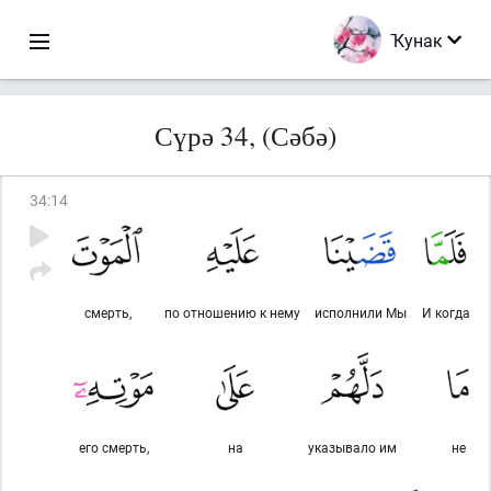
Ҡунак
Сүрә 34, (Сәбә)
34
:
14
смерть,
по отношению к нему
исполнили Мы
И когда
его смерть,
на
указывало им
не