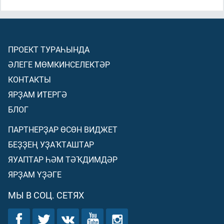
ПРОЕКТ ТУРАҺЫНДА
ӘЛЕГЕ МӨМКИНСЕЛЕКТӘР
КОНТАКТЫ
ЯРҘАМ ИТЕРГӘ
БЛОГ
ПАРТНЕРҘАР ӨСӨН ВИДЖЕТ
БЕҘҘЕҢ УҘАҠТАШТАР
ЯУАПТАР ҺӘМ ТӘҠДИМДӘР
ЯРҘАМ ҮҘӘГЕ
МЫ В СОЦ. СЕТЯХ