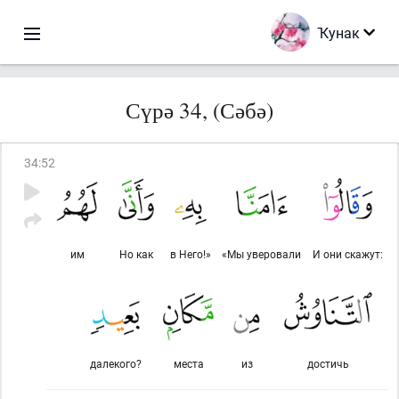
Ҡунак
Сүрә 34, (Сәбә)
34
:
52
им
Но как
в Него!»
«Мы уверовали
И они скажут:
далекого?
места
из
достичь