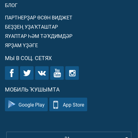
БЛОГ
ПАРТНЕРҘАР ӨСӨН ВИДЖЕТ
БЕҘҘЕҢ УҘАҠТАШТАР
ЯУАПТАР ҺӘМ ТӘҠДИМДӘР
ЯРҘАМ ҮҘӘГЕ
МЫ В СОЦ. СЕТЯХ
МОБИЛЬ ҠУШЫМТА
Google Play
App Store