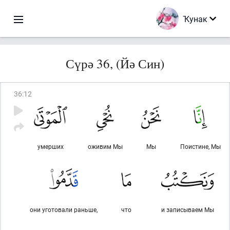
Ҡунак
Сүрә 36, (Йә Син)
36
:
12
умерших
оживим Мы
Мы
Поистине, Мы
они уготовали раньше,
что
и записываем Мы