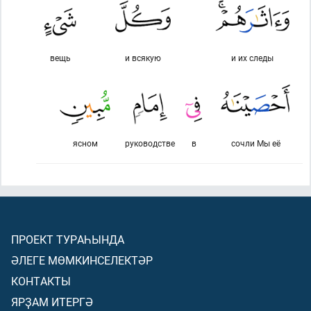
вещь
и всякую
и их следы
ясном
руководстве
в
сочли Мы её
ПРОЕКТ ТУРАҺЫНДА
ӘЛЕГЕ МӨМКИНСЕЛЕКТӘР
КОНТАКТЫ
ЯРҘАМ ИТЕРГӘ