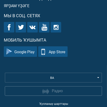
ЯРҘАМ ҮҘӘГЕ
МЫ В СОЦ. СЕТЯХ
МОБИЛЬ ҠУШЫМТА
Google Play
App Store
BA
Радио
Ҡулланыу шарттары