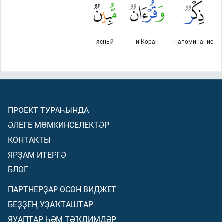
ясный
и Коран
напоминание
ПРОЕКТ ТУРАҺЫНДА
ӘЛЕГЕ МӨМКИНСЕЛЕКТӘР
КОНТАКТЫ
ЯРҘАМ ИТЕРГӘ
БЛОГ
ПАРТНЕРҘАР ӨСӨН ВИДЖЕТ
БЕҘҘЕҢ УҘАҠТАШТАР
ЯУАПТАР ҺӘМ ТӘҠДИМДӘР