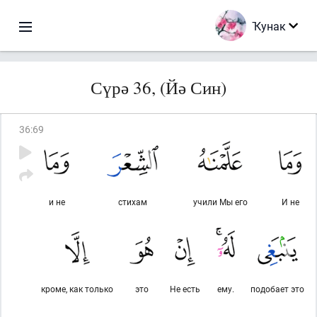
Ҡунак
Сүрә 36, (Йә Син)
36
:
69
и не
стихам
учили Мы его
И не
кроме, как только
это
Не есть
ему.
подобает это