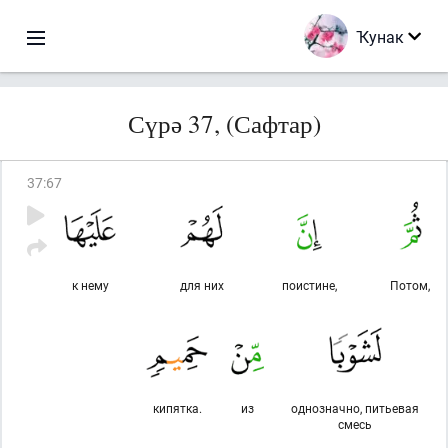
Ҡунак
Сүрә 37, (Сафтар)
37
:
67
к нему
для них
поистине,
Потом,
кипятка.
из
однозначно, питьевая
смесь