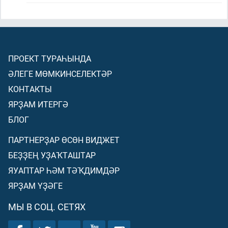
ПРОЕКТ ТУРАҺЫНДА
ӘЛЕГЕ МӨМКИНСЕЛЕКТӘР
КОНТАКТЫ
ЯРҘАМ ИТЕРГӘ
БЛОГ
ПАРТНЕРҘАР ӨСӨН ВИДЖЕТ
БЕҘҘЕҢ УҘАҠТАШТАР
ЯУАПТАР ҺӘМ ТӘҠДИМДӘР
ЯРҘАМ ҮҘӘГЕ
МЫ В СОЦ. СЕТЯХ