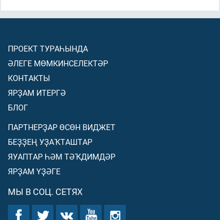
ПРОЕКТ ТУРАҺЫНДА
ӘЛЕГЕ МӨМКИНСЕЛЕКТӘР
КОНТАКТЫ
ЯРҘАМ ИТЕРГӘ
БЛОГ
ПАРТНЕРҘАР ӨСӨН ВИДЖЕТ
БЕҘҘЕҢ УҘАҠТАШТАР
ЯУАПТАР ҺӘМ ТӘҠДИМДӘР
ЯРҘАМ ҮҘӘГЕ
МЫ В СОЦ. СЕТЯХ