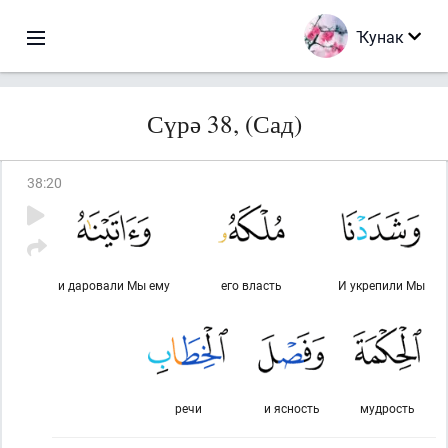
Ҡунак
Сүрә 38, (Сад)
38
:
20
и даровали Мы ему
его власть
И укрепили Мы
речи
и ясность
мудрость