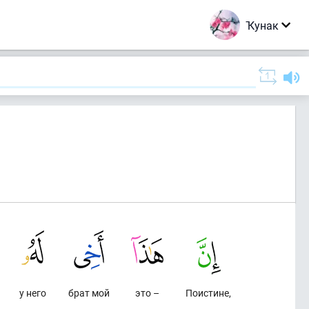
Ҡунак
у него
брат мой
это –
Поистине,