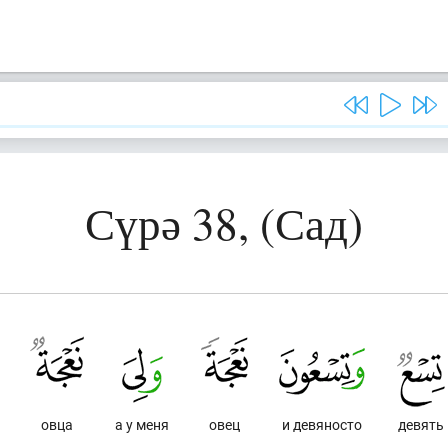
Сүрә 38, (Сад)
овца
а у меня
овец
и девяносто
девять