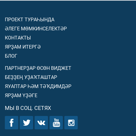
ПРОЕКТ ТУРАҺЫНДА
ӘЛЕГЕ МӨМКИНСЕЛЕКТӘР
КОНТАКТЫ
ЯРҘАМ ИТЕРГӘ
БЛОГ
ПАРТНЕРҘАР ӨСӨН ВИДЖЕТ
БЕҘҘЕҢ УҘАҠТАШТАР
ЯУАПТАР ҺӘМ ТӘҠДИМДӘР
ЯРҘАМ ҮҘӘГЕ
МЫ В СОЦ. СЕТЯХ