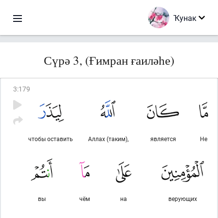
Ҡунак
Сүрә 3, (Ғимран ғаиләһе)
3
:
179
чтобы оставить
Аллах (таким),
является
Не
вы
чём
на
верующих