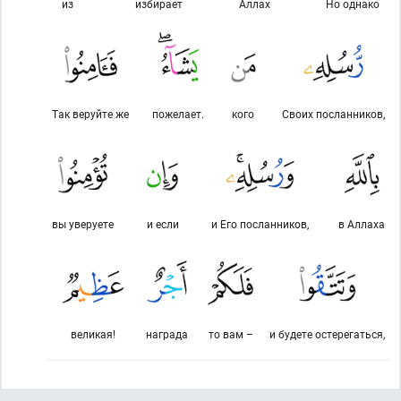
из
избирает
Аллах
Но однако
Так веруйте же
пожелает.
кого
Своих посланников,
вы уверуете
и если
и Его посланников,
в Аллаха
великая!
награда
то вам –
и будете остерегаться,