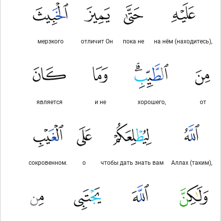
мерзкого
отличит Он
пока не
на нём (находитесь),
является
и не
хорошего,
от
сокровенном.
о
чтобы дать знать вам
Аллах (таким),