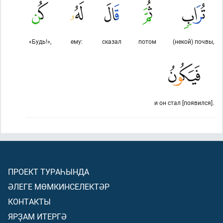
«Будь!»,
ему:
сказал
потом
(некой) почвы,
и он стал [появился].
ПРОЕКТ ТУРАҺЫНДА
ӘЛЕГЕ МӨМКИНСЕЛЕКТӘР
КОНТАКТЫ
ЯРҘАМ ИТЕРГӘ