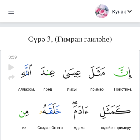
Ҡунак
Сүрә 3, (Ғимран ғаиләһе)
3
:
59
Аллахом,
пред
Иисы
пример
Поистине,
из
Создал Он его
Адама.
подобен примеру