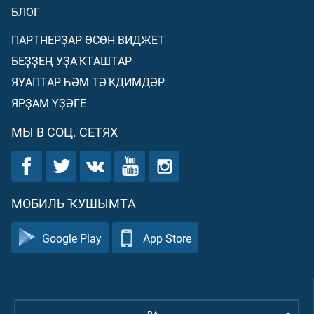
БЛОГ
ПАРТНЕРҘАР ӨСӨН ВИДЖЕТ
БЕҘҘЕҢ УҘАҠТАШТАР
ЯУАПТАР ҺӘМ ТӘҠДИМДӘР
ЯРҘАМ ҮҘӘГЕ
МЫ В СОЦ. СЕТЯХ
МОБИЛЬ ҠУШЫМТА
Google Play
App Store