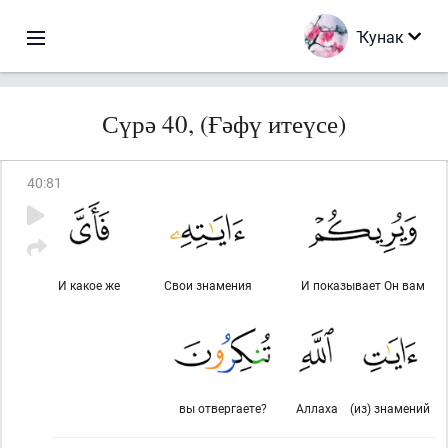
Ҡунак
Сүрә 40, (Ғәфү итеүсе)
40
:
81
И какое же
Свои знамения
И показывает Он вам
вы отвергаете?
Аллаха
(из) знамений