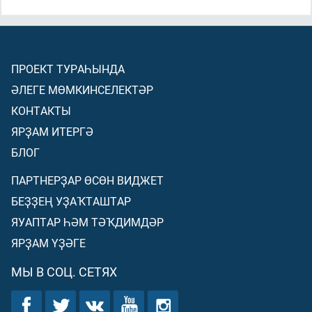
ПРОЕКТ ТУРАҺЫНДА
ӘЛЕГЕ МӨМКИНСЕЛЕКТӘР
КОНТАКТЫ
ЯРҘАМ ИТЕРГӘ
БЛОГ
ПАРТНЕРҘАР ӨСӨН ВИДЖЕТ
БЕҘҘЕҢ УҘАҠТАШТАР
ЯУАПТАР ҺӘМ ТӘҠДИМДӘР
ЯРҘАМ ҮҘӘГЕ
МЫ В СОЦ. СЕТЯХ