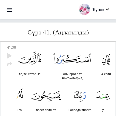
Ҡунак
Сүрә 41, (Аңлатылды)
41
:
38
то, те, которые
они проявят
А если
высокомерие,
Его
восславляют
Господа твоего
у