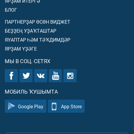
ЯРҘАМ ИТЕРГӘ
БЛОГ
ПАРТНЕРҘАР ӨСӨН ВИДЖЕТ
БЕҘҘЕҢ УҘАҠТАШТАР
ЯУАПТАР ҺӘМ ТӘҠДИМДӘР
ЯРҘАМ ҮҘӘГЕ
МЫ В СОЦ. СЕТЯХ
МОБИЛЬ ҠУШЫМТА
Google Play
App Store