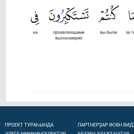
на
проявляющими
вы были
за т
высокомерие
ПРОЕКТ ТУРАҺЫНДА
ПАРТНЕРҘАР ӨСӨН ВИ
ӘЛЕГЕ МӨМКИНСЕЛЕКТӘР
БЕҘҘЕҢ УҘАҠТАШТАР