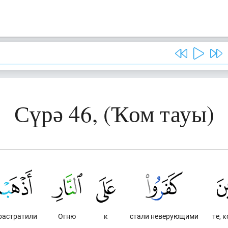
Сүрә 46, (Ҡом тауы)
растратили
Огню
к
стали неверующими
те, 