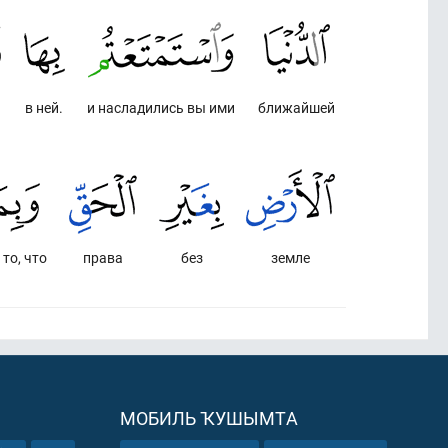
в ней.
и насладились вы ими
ближайшей
 то, что
права
без
земле
МОБИЛЬ ҠУШЫМТА