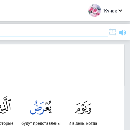
Ҡунак
которые
будут представлены
И в день, когда