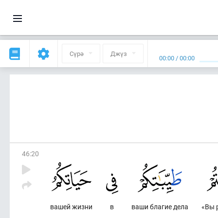
Сүрә
Джүз
00:00
/
00:00
46
:
20
вашей жизни
в
ваши благие дела
«Вы 