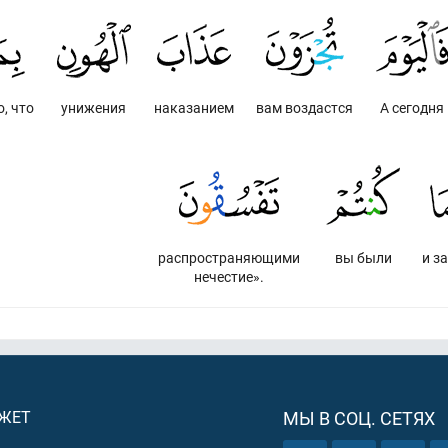
о, что
унижения
наказанием
вам воздастся
А сегодня
распространяющими
вы были
и за
нечестие».
ДЖЕТ
МЫ В СОЦ. СЕТЯХ