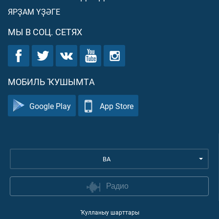
ЯРҘАМ ҮҘӘГЕ
МЫ В СОЦ. СЕТЯХ
МОБИЛЬ ҠУШЫМТА
Google Play
App Store
BA
Радио
Ҡулланыу шарттары