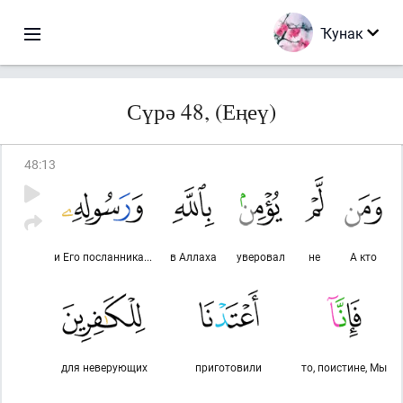
Ҡунак
Сүрә 48, (Еңеү)
48
:
13
и Его посланника...
в Аллаха
уверовал
не
А кто
для неверующих
приготовили
то, поистине, Мы