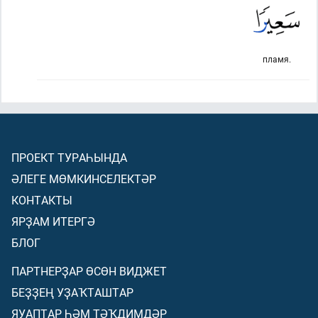
пламя.
ПРОЕКТ ТУРАҺЫНДА
ӘЛЕГЕ МӨМКИНСЕЛЕКТӘР
КОНТАКТЫ
ЯРҘАМ ИТЕРГӘ
БЛОГ
ПАРТНЕРҘАР ӨСӨН ВИДЖЕТ
БЕҘҘЕҢ УҘАҠТАШТАР
ЯУАПТАР ҺӘМ ТӘҠДИМДӘР