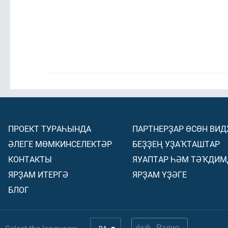
ПРОЕКТ ТУРАҺЫНДА
ПАРТНЕРҘАР ӨСӨН ВИ
ӘЛЕГЕ МӨМКИНСЕЛЕКТӘР
БЕҘҘЕҢ УҘАҠТАШТАР
КОНТАКТЫ
ЯУАПТАР ҺӘМ ТӘҠДИМ
ЯРҘАМ ИТЕРГӘ
ЯРҘАМ ҮҘӘГЕ
БЛОГ
Радио