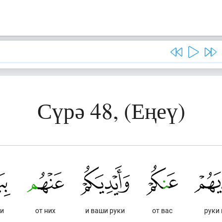
Сүрә 48, (Еңеү)
и
от них
и ваши руки
от вас
руки 