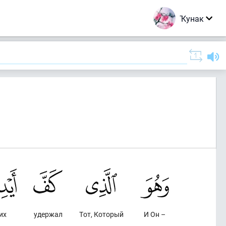
Ҡунак
их
удержал
Тот, Который
И Он –