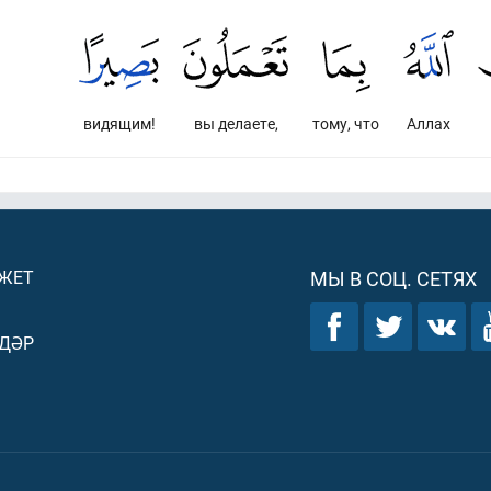
видящим!
вы делаете,
тому, что
Аллах
ДЖЕТ
МЫ В СОЦ. СЕТЯХ
ДӘР