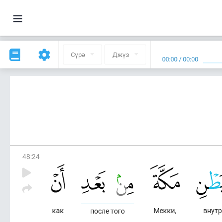
Сүрә
Джүз
00:00
/
00:00
48
:
24
как
Мекки,
внутр
после того