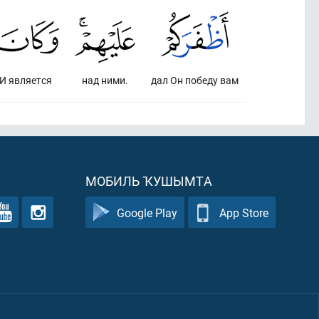
И является
над ними.
дал Он победу вам
МОБИЛЬ ҠУШЫМТА
Google Play
App Store