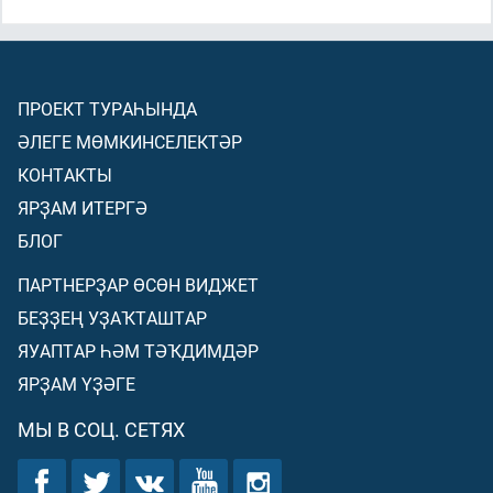
ПРОЕКТ ТУРАҺЫНДА
ӘЛЕГЕ МӨМКИНСЕЛЕКТӘР
КОНТАКТЫ
ЯРҘАМ ИТЕРГӘ
БЛОГ
ПАРТНЕРҘАР ӨСӨН ВИДЖЕТ
БЕҘҘЕҢ УҘАҠТАШТАР
ЯУАПТАР ҺӘМ ТӘҠДИМДӘР
ЯРҘАМ ҮҘӘГЕ
МЫ В СОЦ. СЕТЯХ