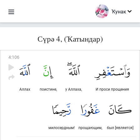
Ҡунак
Сүрә 4, (Ҡатындар)
4
:
106
Аллах
поистине,
у Аллаха,
И проси прощения
милосердным!
прощающим,
был [является]