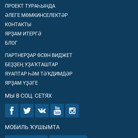
ПРОЕКТ ТУРАҺЫНДА
ӘЛЕГЕ МӨМКИНСЕЛЕКТӘР
КОНТАКТЫ
ЯРҘАМ ИТЕРГӘ
БЛОГ
ПАРТНЕРҘАР ӨСӨН ВИДЖЕТ
БЕҘҘЕҢ УҘАҠТАШТАР
ЯУАПТАР ҺӘМ ТӘҠДИМДӘР
ЯРҘАМ ҮҘӘГЕ
МЫ В СОЦ. СЕТЯХ
МОБИЛЬ ҠУШЫМТА