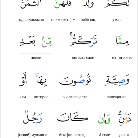
одна восьмая
то им (жен.) –
ребёнок,
у вас
вы оставили
из того, что
после
или
которое
вы завещаете
завещания
(некий) мужчина
был [является]
И если
долга.