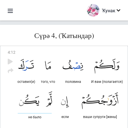
Ҡунак
Сүрә 4, (Ҡатындар)
4
:
12
оставил(и)
того, что
половина
И вам (полагается)
если
ваши супруги [жены]
не было