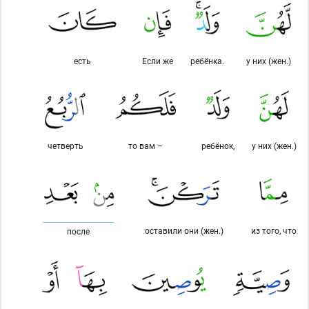
есть
Если же
ребёнка.
у них (жен.)
четверть
то вам –
ребёнок,
у них (жен.)
оставили они (жен.)
из того, что
после