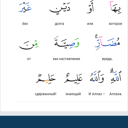
без
долга
или
которое
от
как наставление
вреда,
сдержанный!
знающий
И Аллах –
Аллаха.