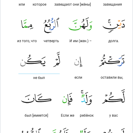
или
которое
завещают они [жёны]
завещания
из того, что
четверть
И им (жен.) –
долга.
если
оставили вы,
не был
был [имеется]
Если же
ребёнок
у вас