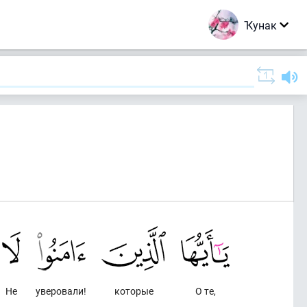
Ҡунак
Не
уверовали!
которые
О те,