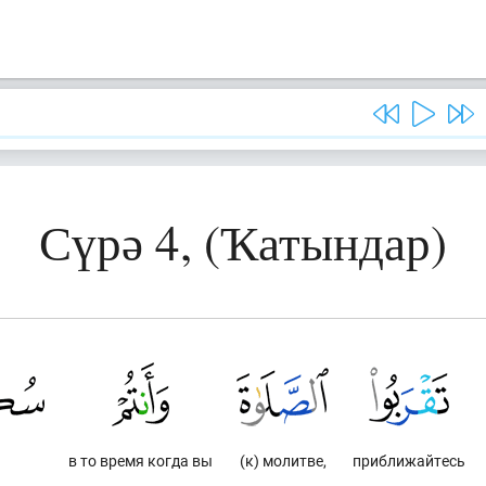
Сүрә 4, (Ҡатындар)
в то время когда вы
(к) молитве,
приближайтесь