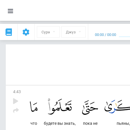
Сүрә
Джүз
00:00
/
00:00
4
:
43
что
будете вы знать,
пока не
пьяны,