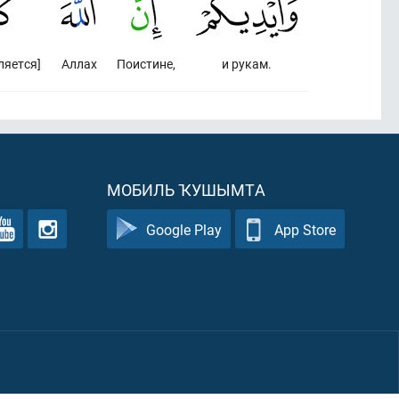
ляется]
Аллах
Поистине,
и рукам.
МОБИЛЬ ҠУШЫМТА
Google Play
App Store