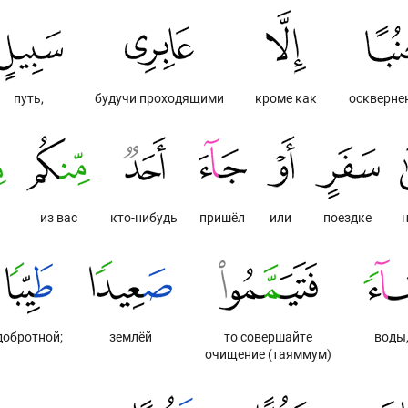
путь,
будучи проходящими
кроме как
оскверне
из вас
кто-нибудь
пришёл
или
поездке
н
добротной;
землёй
то совершайте
воды
очищение (таяммум)