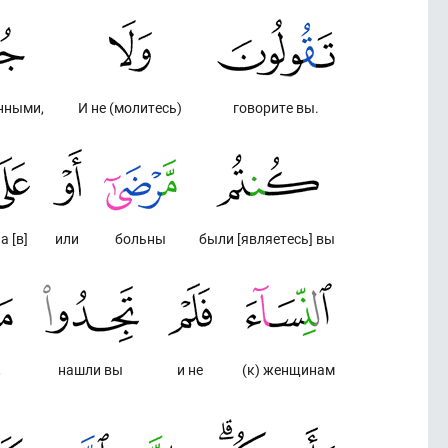
нными,
И не (молитесь)
говорите вы.
а [в]
или
больны
были [являетесь] вы
,
нашли вы
и не
(к) женщинам