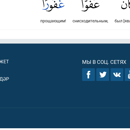
прощающим!
снисходительным,
был [яв
ДЖЕТ
МЫ В СОЦ. СЕТЯХ
ДӘР