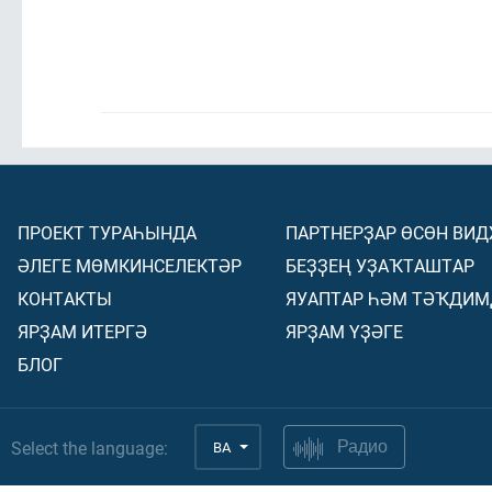
ПРОЕКТ ТУРАҺЫНДА
ПАРТНЕРҘАР ӨСӨН ВИ
ӘЛЕГЕ МӨМКИНСЕЛЕКТӘР
БЕҘҘЕҢ УҘАҠТАШТАР
КОНТАКТЫ
ЯУАПТАР ҺӘМ ТӘҠДИМ
ЯРҘАМ ИТЕРГӘ
ЯРҘАМ ҮҘӘГЕ
БЛОГ
Select the language:
BA
Радио