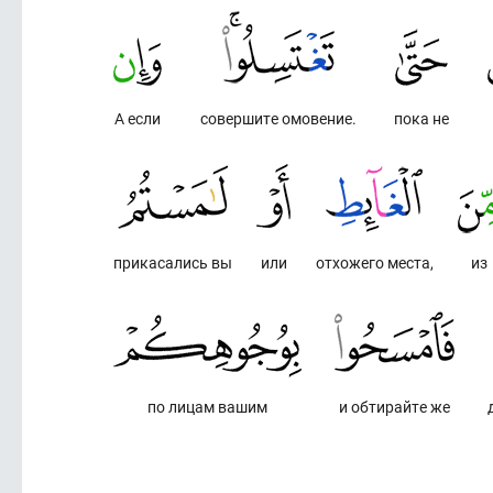
А если
совершите омовение.
пока не
прикасались вы
или
отхожего места,
из
по лицам вашим
и обтирайте же