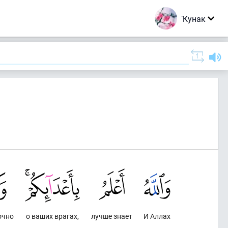
Ҡунак
очно
о ваших врагах,
лучше знает
И Аллах