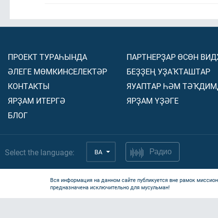
ПРОЕКТ ТУРАҺЫНДА
ПАРТНЕРҘАР ӨСӨН ВИ
ӘЛЕГЕ МӨМКИНСЕЛЕКТӘР
БЕҘҘЕҢ УҘАҠТАШТАР
КОНТАКТЫ
ЯУАПТАР ҺӘМ ТӘҠДИМ
ЯРҘАМ ИТЕРГӘ
ЯРҘАМ ҮҘӘГЕ
БЛОГ
Select the language:
BA
Радио
Вся информация на данном сайте публикуется вне рамок миссион
предназначена исключительно для мусульман!