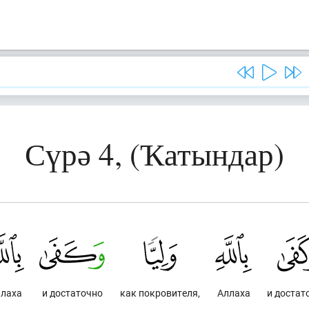
Сүрә 4, (Ҡатындар)
лаха
и достаточно
как покровителя,
Аллаха
и достат