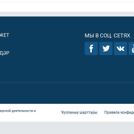
ДЖЕТ
МЫ В СОЦ. СЕТЯХ
ДӘР
ерской деятельности и
Ҡулланыу шарттары
Правила конфид