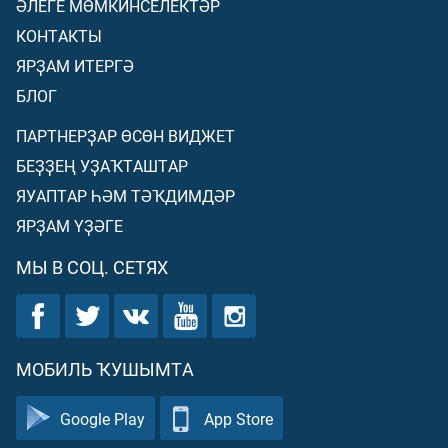
ӘЛЕГЕ МӨМКИНСЕЛЕКТӘР
КОНТАКТЫ
ЯРҘАМ ИТЕРГӘ
БЛОГ
ПАРТНЕРҘАР ӨСӨН ВИДЖЕТ
БЕҘҘЕҢ УҘАҠТАШТАР
ЯУАПТАР ҺӘМ ТӘҠДИМДӘР
ЯРҘАМ ҮҘӘГЕ
МЫ В СОЦ. СЕТЯХ
МОБИЛЬ ҠУШЫМТА
Google Play
App Store