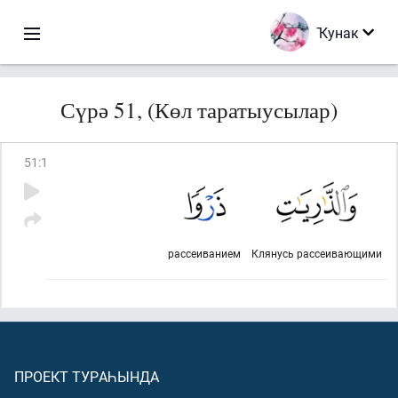
Ҡунак
Сүрә 51, (Көл таратыусылар)
51
:
1
рассеиванием
Клянусь рассеивающими
ПРОЕКТ ТУРАҺЫНДА