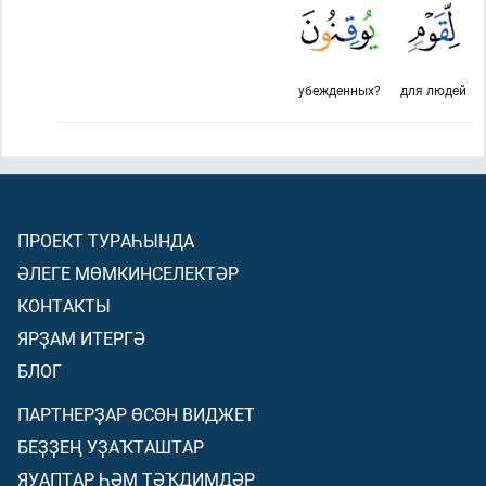
убежденных?
для людей
ПРОЕКТ ТУРАҺЫНДА
ӘЛЕГЕ МӨМКИНСЕЛЕКТӘР
КОНТАКТЫ
ЯРҘАМ ИТЕРГӘ
БЛОГ
ПАРТНЕРҘАР ӨСӨН ВИДЖЕТ
БЕҘҘЕҢ УҘАҠТАШТАР
ЯУАПТАР ҺӘМ ТӘҠДИМДӘР