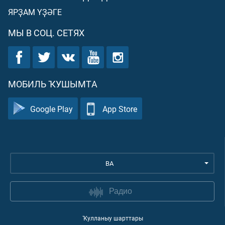
ЯРҘАМ ҮҘӘГЕ
МЫ В СОЦ. СЕТЯХ
МОБИЛЬ ҠУШЫМТА
Google Play
App Store
BA
Радио
Ҡулланыу шарттары