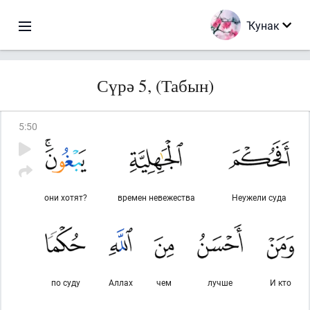
Ҡунак
Сүрә 5, (Табын)
5
:
50
они хотят?
времен невежества
Неужели суда
по суду
Аллах
чем
лучше
И кто