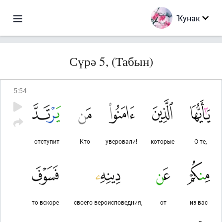
Ҡунак
Сүрә 5, (Табын)
5
:
54
отступит
Кто
уверовали!
которые
О те,
то вскоре
своего вероисповедния,
от
из вас