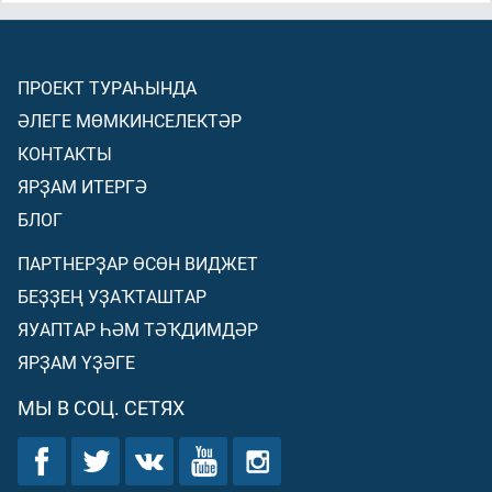
ПРОЕКТ ТУРАҺЫНДА
ӘЛЕГЕ МӨМКИНСЕЛЕКТӘР
КОНТАКТЫ
ЯРҘАМ ИТЕРГӘ
БЛОГ
ПАРТНЕРҘАР ӨСӨН ВИДЖЕТ
БЕҘҘЕҢ УҘАҠТАШТАР
ЯУАПТАР ҺӘМ ТӘҠДИМДӘР
ЯРҘАМ ҮҘӘГЕ
МЫ В СОЦ. СЕТЯХ