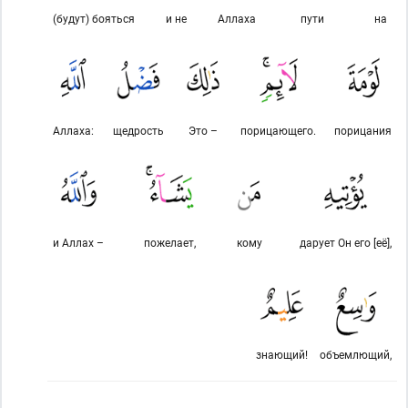
(будут) бояться
и не
Аллаха
пути
на
Аллаха:
щедрость
Это –
порицающего.
порицания
и Аллах –
пожелает,
кому
дарует Он его [её],
знающий!
объемлющий,