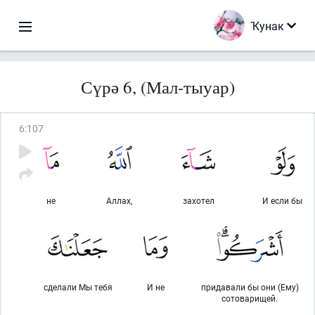
Ҡунак
Сүрә 6, (Мал-тыуар)
6
:
107
не
Аллах,
захотел
И если бы
сделали Мы тебя
И не
придавали бы они (Ему)
сотоварищей.