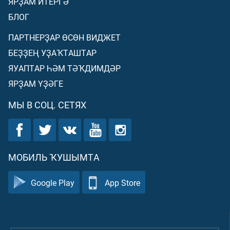
ЯРҘАМ ИТЕРГӘ
БЛОГ
ПАРТНЕРҘАР ӨСӨН ВИДЖЕТ
БЕҘҘЕҢ УҘАҠТАШТАР
ЯУАПТАР ҺӘМ ТӘҠДИМДӘР
ЯРҘАМ ҮҘӘГЕ
МЫ В СОЦ. СЕТЯХ
МОБИЛЬ ҠУШЫМТА
Google Play
App Store