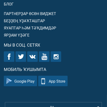
БЛОГ
ПАРТНЕРҘАР ӨСӨН ВИДЖЕТ
БЕҘҘЕҢ УҘАҠТАШТАР
ЯУАПТАР ҺӘМ ТӘҠДИМДӘР
ЯРҘАМ ҮҘӘГЕ
МЫ В СОЦ. СЕТЯХ
МОБИЛЬ ҠУШЫМТА
Google Play
App Store