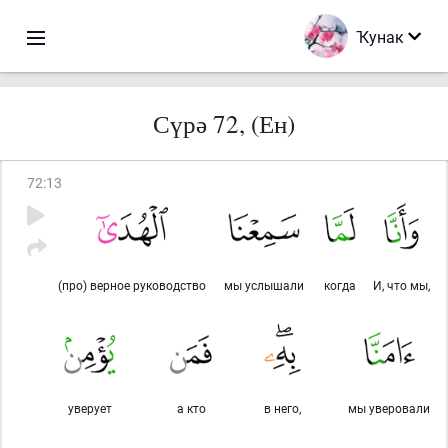
Ҡунак
Сүрә 72, (Ен)
72
:
13
(про) верное руководство
мы услышали
когда
И, что мы,
уверует
а кто
в него,
мы уверовали