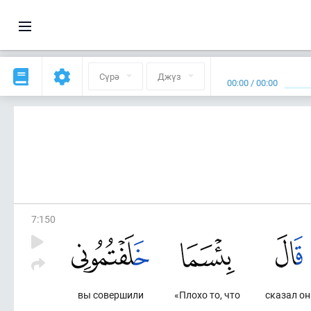
Сүрә
Джүз
00:00
/
00:00
7
:
150
вы совершили
«Плохо то, что
сказал он