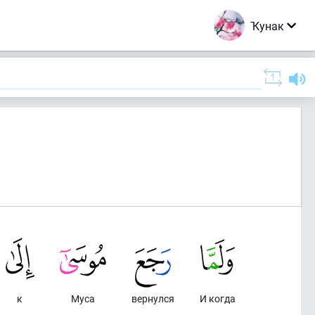
Ҡунак
к
Муса
вернулся
И когда