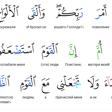
скрижали
И бросил он
вашего Господа?»
повеление
ослабили меня
(эти) люди
Поистине,
матери моей!
ляются)
людям,
к
причисляй меня
и не
лями!»