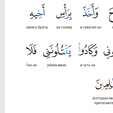
своего брата,
за голову
и схватил он
Так не
убили меня.
и чуть не
(которые яв
притесните