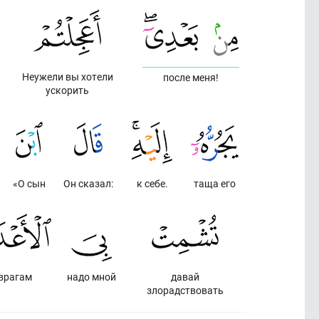
Неужели вы хотели
после меня!
ускорить
«О сын
Он сказал:
к себе.
таща его
врагам
надо мной
давай
злорадствовать