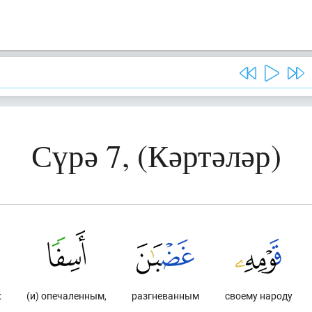
Сүрә 7, (Кәртәләр)
:
(и) опечаленным,
разгневанным
своему народу