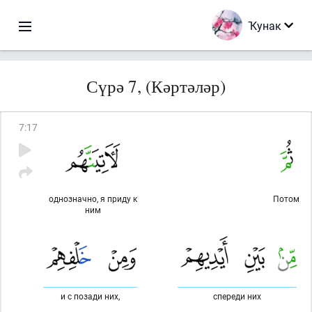
Ҡунак
Сүрә 7, (Кәртәләр)
7
:
17
однозначно, я приду к
Потом
ним
и с позади них,
спереди них