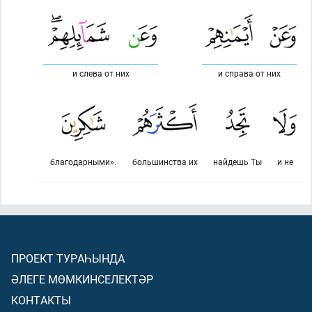
и слева от них
и справа от них
благодарными».
большинства их
найдешь Ты
и не
ПРОЕКТ ТУРАҺЫНДА
ӘЛЕГЕ МӨМКИНСЕЛЕКТӘР
КОНТАКТЫ