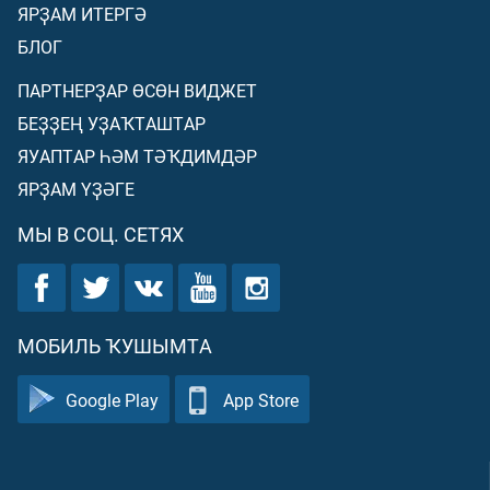
ЯРҘАМ ИТЕРГӘ
БЛОГ
ПАРТНЕРҘАР ӨСӨН ВИДЖЕТ
БЕҘҘЕҢ УҘАҠТАШТАР
ЯУАПТАР ҺӘМ ТӘҠДИМДӘР
ЯРҘАМ ҮҘӘГЕ
МЫ В СОЦ. СЕТЯХ
МОБИЛЬ ҠУШЫМТА
Google Play
App Store