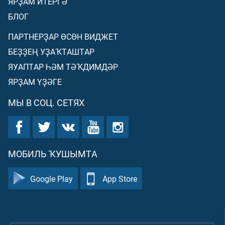
ЯРҘАМ ИТЕРГӘ
БЛОГ
ПАРТНЕРҘАР ӨСӨН ВИДЖЕТ
БЕҘҘЕҢ УҘАҠТАШТАР
ЯУАПТАР ҺӘМ ТӘҠДИМДӘР
ЯРҘАМ ҮҘӘГЕ
МЫ В СОЦ. СЕТЯХ
МОБИЛЬ ҠУШЫМТА
Google Play
App Store