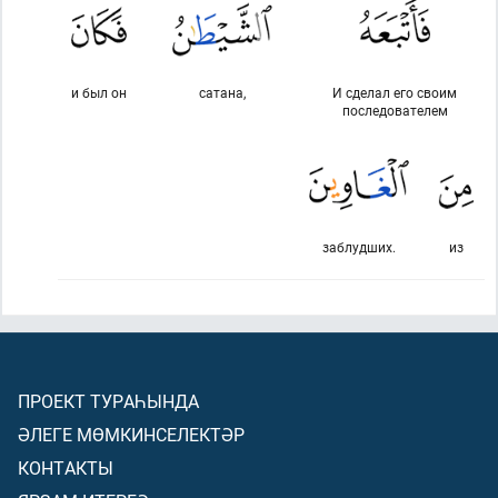
и был он
сатана,
И сделал его своим
последователем
заблудших.
из
ПРОЕКТ ТУРАҺЫНДА
ӘЛЕГЕ МӨМКИНСЕЛЕКТӘР
КОНТАКТЫ