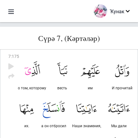
Ҡунак
Сүрә 7, (Кәртәләр)
7
:
175
о том, которому
весть
им
И прочитай
их.
а он отбросил
Наши знамения,
Мы дали