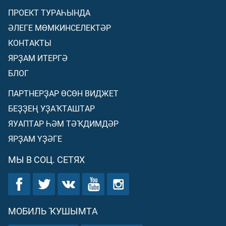
ПРОЕКТ ТУРАҺЫНДА
ӘЛЕГЕ МӨМКИНСЕЛЕКТӘР
КОНТАКТЫ
ЯРҘАМ ИТЕРГӘ
БЛОГ
ПАРТНЕРҘАР ӨСӨН ВИДЖЕТ
БЕҘҘЕҢ УҘАҠТАШТАР
ЯУАПТАР ҺӘМ ТӘҠДИМДӘР
ЯРҘАМ ҮҘӘГЕ
МЫ В СОЦ. СЕТЯХ
МОБИЛЬ ҠУШЫМТА