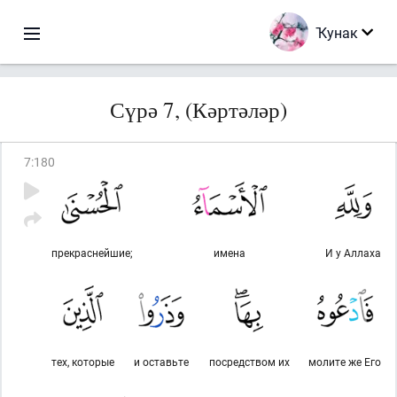
Ҡунак
Сүрә 7, (Кәртәләр)
7
:
180
прекраснейшие;
имена
И у Аллаха
тех, которые
и оставьте
посредством их
молите же Его