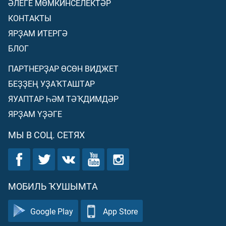
ӘЛЕГЕ МӨМКИНСЕЛЕКТӘР
КОНТАКТЫ
ЯРҘАМ ИТЕРГӘ
БЛОГ
ПАРТНЕРҘАР ӨСӨН ВИДЖЕТ
БЕҘҘЕҢ УҘАҠТАШТАР
ЯУАПТАР ҺӘМ ТӘҠДИМДӘР
ЯРҘАМ ҮҘӘГЕ
МЫ В СОЦ. СЕТЯХ
МОБИЛЬ ҠУШЫМТА
Google Play
App Store