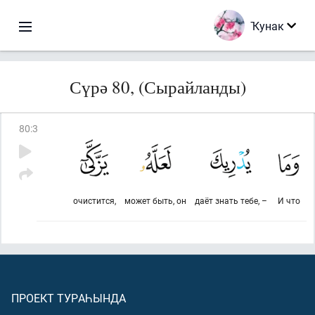
Ҡунак
Сүрә 80, (Сырайланды)
80
:
3
очистится,
может быть, он
даёт знать тебе, –
И что
ПРОЕКТ ТУРАҺЫНДА