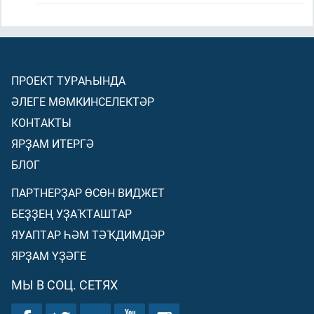
ПРОЕКТ ТУРАҺЫНДА
ӘЛЕГЕ МӨМКИНСЕЛЕКТӘР
КОНТАКТЫ
ЯРҘАМ ИТЕРГӘ
БЛОГ
ПАРТНЕРҘАР ӨСӨН ВИДЖЕТ
БЕҘҘЕҢ УҘАҠТАШТАР
ЯУАПТАР ҺӘМ ТӘҠДИМДӘР
ЯРҘАМ ҮҘӘГЕ
МЫ В СОЦ. СЕТЯХ