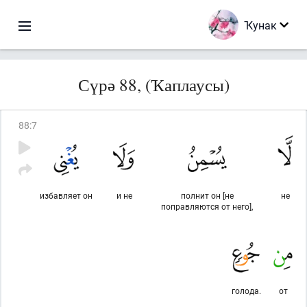
Ҡунак
Сүрә 88, (Ҡаплаусы)
88
:
7
избавляет он
и не
полнит он [не
не
поправляются от него],
голода.
от