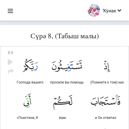
Ҡунак
Сүрә 8, (Табыш малы)
8
:
9
Господа вашего
просили вы помощь
(Помните о том) как
«Поистине, Я
вам:
и Он ответил