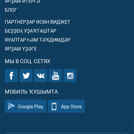
ЯРҘАМ ИТЕРГӘ
БЛОГ
ПАРТНЕРҘАР ӨСӨН ВИДЖЕТ
БЕҘҘЕҢ УҘАҠТАШТАР
ЯУАПТАР ҺӘМ ТӘҠДИМДӘР
ЯРҘАМ ҮҘӘГЕ
МЫ В СОЦ. СЕТЯХ
МОБИЛЬ ҠУШЫМТА
Google Play
App Store