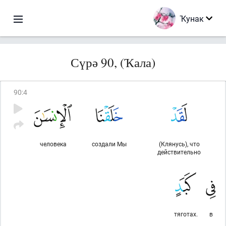
Ҡунак
Сүрә 90, (Ҡала)
90
:
4
человека
создали Мы
(Клянусь), что
действительно
тяготах.
в