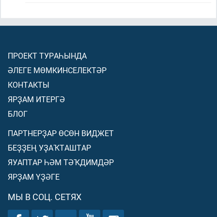
ПРОЕКТ ТУРАҺЫНДА
ӘЛЕГЕ МӨМКИНСЕЛЕКТӘР
КОНТАКТЫ
ЯРҘАМ ИТЕРГӘ
БЛОГ
ПАРТНЕРҘАР ӨСӨН ВИДЖЕТ
БЕҘҘЕҢ УҘАҠТАШТАР
ЯУАПТАР ҺӘМ ТӘҠДИМДӘР
ЯРҘАМ ҮҘӘГЕ
МЫ В СОЦ. СЕТЯХ