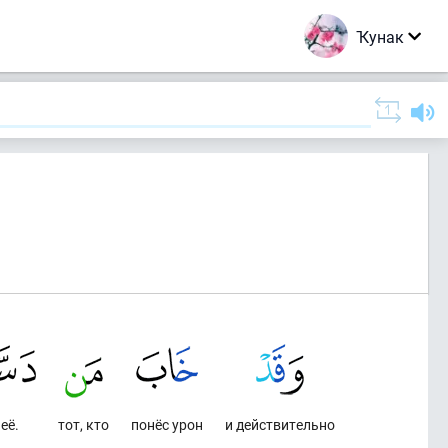
Ҡунак
её.
тот, кто
понёс урон
и действительно