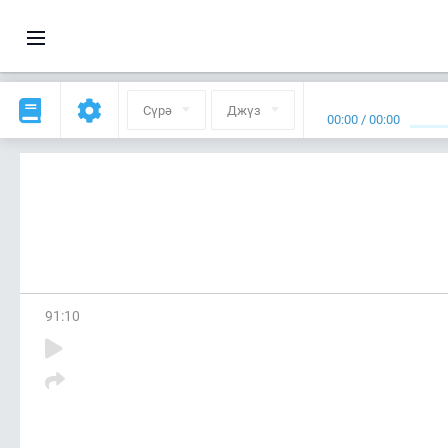
Сүрә
Джүз
00:00
/
00:00
91
:
10