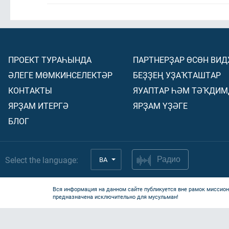
ПРОЕКТ ТУРАҺЫНДА
ПАРТНЕРҘАР ӨСӨН ВИ
ӘЛЕГЕ МӨМКИНСЕЛЕКТӘР
БЕҘҘЕҢ УҘАҠТАШТАР
КОНТАКТЫ
ЯУАПТАР ҺӘМ ТӘҠДИМ
ЯРҘАМ ИТЕРГӘ
ЯРҘАМ ҮҘӘГЕ
БЛОГ
Select the language:
BA
Радио
Вся информация на данном сайте публикуется вне рамок миссион
предназначена исключительно для мусульман!