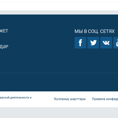
ДЖЕТ
МЫ В СОЦ. СЕТЯХ
ДӘР
ерской деятельности и
Ҡулланыу шарттары
Правила конфид