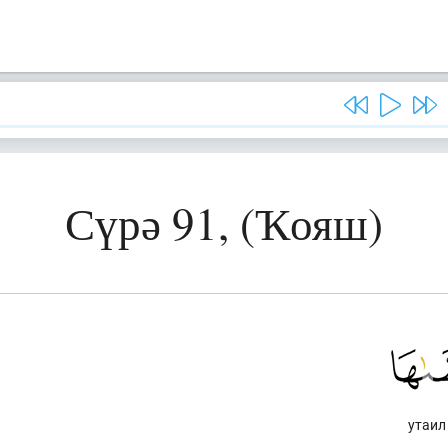
Сүрә 91, (Ҡояш)
утаил 