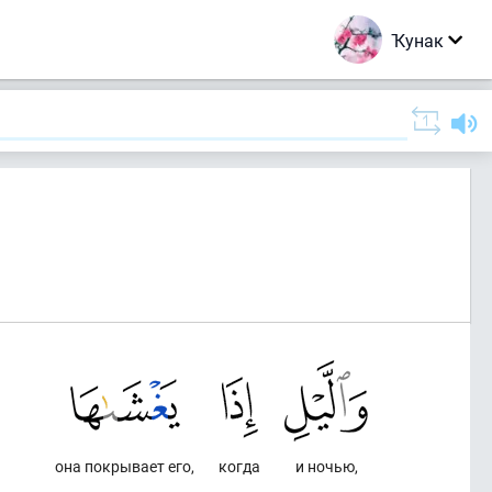
Ҡунак
она покрывает его,
когда
и ночью,