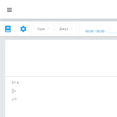
Сүрә
Джүз
00:00
/
00:00
91
:
4