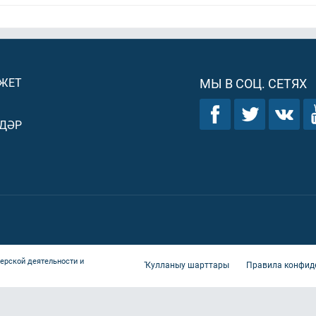
ДЖЕТ
МЫ В СОЦ. СЕТЯХ
ДӘР
ерской деятельности и
Ҡулланыу шарттары
Правила конфид