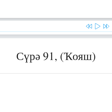
Сүрә 91, (Ҡояш)