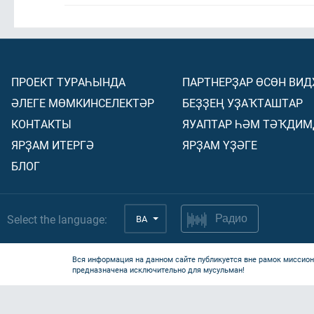
ПРОЕКТ ТУРАҺЫНДА
ПАРТНЕРҘАР ӨСӨН ВИ
ӘЛЕГЕ МӨМКИНСЕЛЕКТӘР
БЕҘҘЕҢ УҘАҠТАШТАР
КОНТАКТЫ
ЯУАПТАР ҺӘМ ТӘҠДИМ
ЯРҘАМ ИТЕРГӘ
ЯРҘАМ ҮҘӘГЕ
БЛОГ
Select the language:
BA
Радио
Вся информация на данном сайте публикуется вне рамок миссион
предназначена исключительно для мусульман!