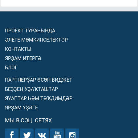
ПРОЕКТ ТУРАҺЫНДА
ӘЛЕГЕ МӨМКИНСЕЛЕКТӘР
КОНТАКТЫ
ЯРҘАМ ИТЕРГӘ
БЛОГ
ПАРТНЕРҘАР ӨСӨН ВИДЖЕТ
БЕҘҘЕҢ УҘАҠТАШТАР
ЯУАПТАР ҺӘМ ТӘҠДИМДӘР
ЯРҘАМ ҮҘӘГЕ
МЫ В СОЦ. СЕТЯХ