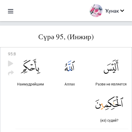
Ҡунак
Сүрә 95, (Инжир)
95
:
8
Наимудрейшим
Аллах
Разве не является
(из) судей?