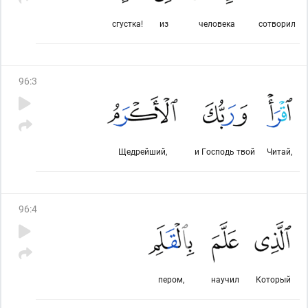
сгустка!
из
человека
сотворил
96
:
3
Щедрейший,
и Господь твой
Читай,
96
:
4
пером,
научил
Который