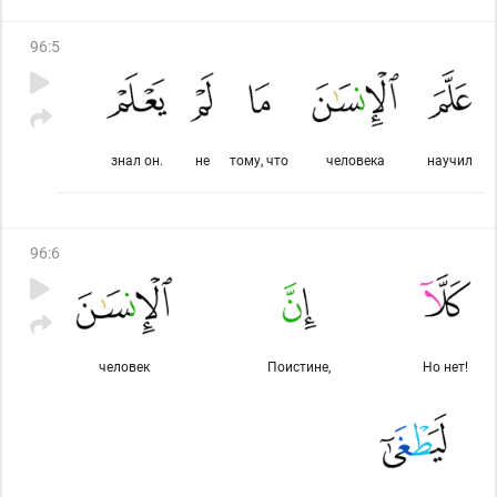
96
:
5
знал он.
не
тому, что
человека
научил
96
:
6
человек
Поистине,
Но нет!