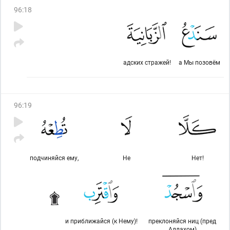
96
:
18
адских стражей!
а Мы позовём
96
:
19
подчиняйся ему,
Не
Нет!
и приближайся (к Нему)!
преклоняйся ниц (пред
Аллахом)