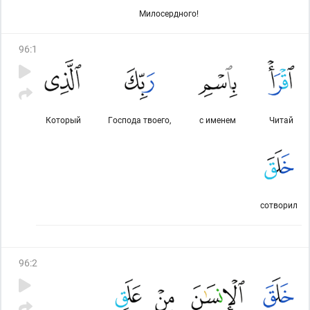
Милосердного!
96
:
1
Который
Господа твоего,
с именем
Читай
сотворил
96
:
2