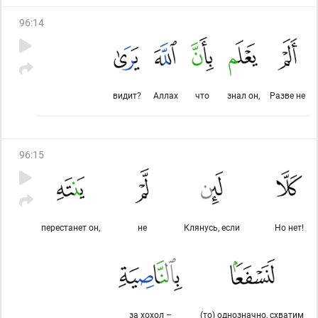
96
:
14
видит?
Аллах
что
знал он,
Разве не
96
:
15
перестанет он,
не
Клянусь, если
Но нет!
за хохол –
(то) однозначно, схватим