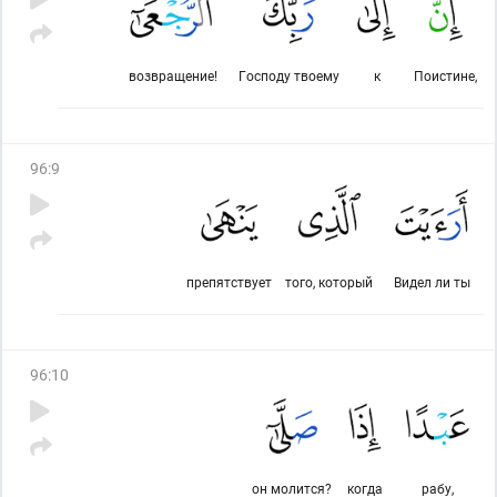
возвращение!
Господу твоему
к
Поистине,
96
:
9
препятствует
того, который
Видел ли ты
96
:
10
он молится?
когда
рабу,