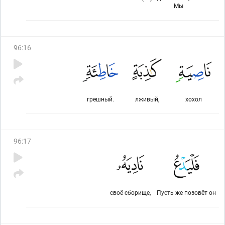
Мы
96
:
16
грешный.
лживый,
хохол
96
:
17
своё сборище,
Пусть же позовёт он