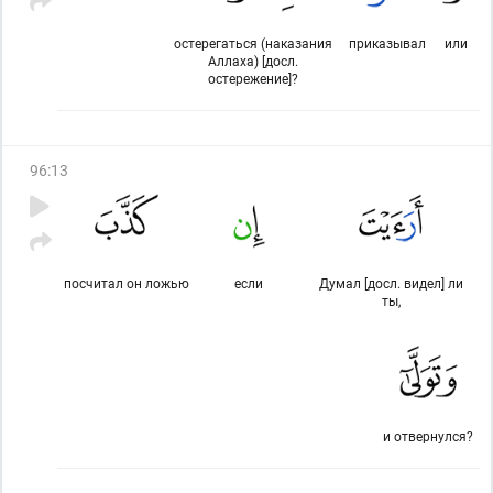
остерегаться (наказания
приказывал
или
Аллаха) [досл.
остережение]?
96
:
13
посчитал он ложью
если
Думал [досл. видел] ли
ты,
и отвернулся?