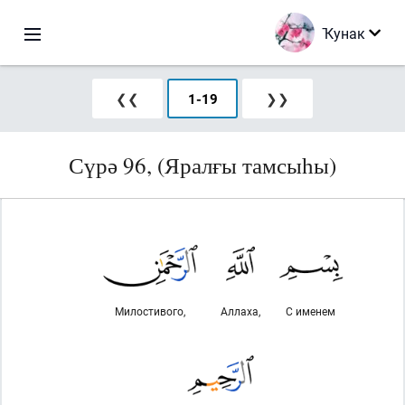
Ҡунак
❮❮
1
-
19
❯❯
Сүрә 96, (Яралғы тамсыһы)
Милостивого,
Аллаха,
С именем