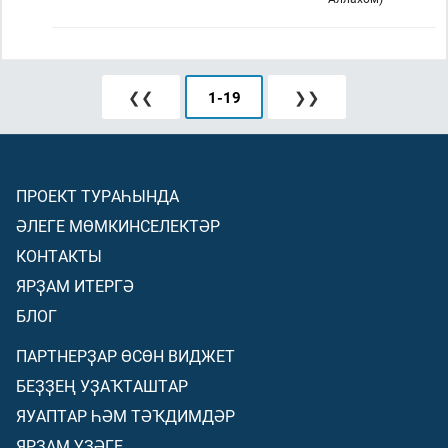
❮❮
1
-
19
❯❯
ПРОЕКТ ТУРАҺЫНДА
ӘЛЕГЕ МӨМКИНСЕЛЕКТӘР
КОНТАКТЫ
ЯРҘАМ ИТЕРГӘ
БЛОГ
ПАРТНЕРҘАР ӨСӨН ВИДЖЕТ
БЕҘҘЕҢ УҘАҠТАШТАР
ЯУАПТАР ҺӘМ ТӘҠДИМДӘР
ЯРҘАМ ҮҘӘГЕ