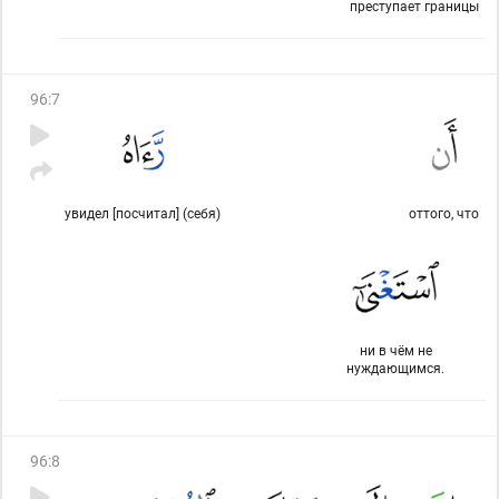
преступает границы
96
:
7
увидел [посчитал] (себя)
оттого, что
ни в чём не
нуждающимся.
96
:
8