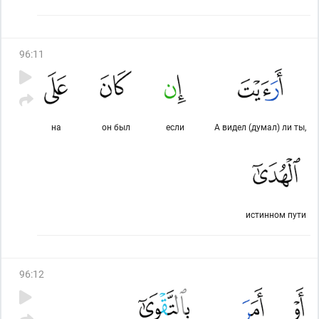
96
:
11
на
он был
если
А видел (думал) ли ты,
истинном пути
96
:
12