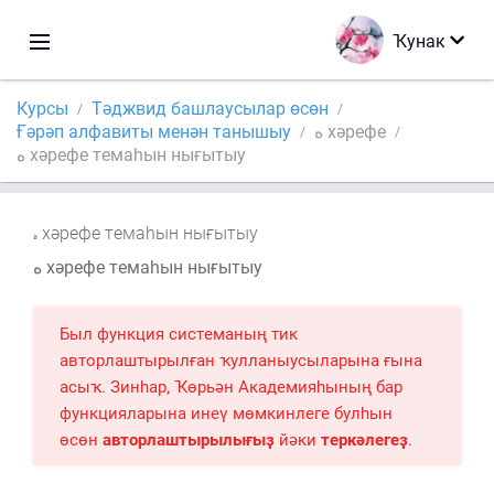
Ҡунак
Курсы
Тәджвид башлаусылар өсөн
Ғәрәп алфавиты менән танышыу
ه хәрефе
ه хәрефе темаһын нығытыу
хәрефе темаһын нығытыу
ه хәрефе темаһын нығытыу
Был функция системаның тик
авторлаштырылған ҡулланыусыларына ғына
асыҡ. Зинһар, Ҡөрьән Академияһының бар
функцияларына инеү мөмкинлеге булһын
өсөн
авторлаштырылығыҙ
йәки
теркәлегеҙ
.