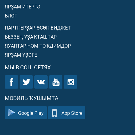
ЯРҘАМ ИТЕРГӘ
БЛОГ
ПАРТНЕРҘАР ӨСӨН ВИДЖЕТ
БЕҘҘЕҢ УҘАҠТАШТАР
ЯУАПТАР ҺӘМ ТӘҠДИМДӘР
ЯРҘАМ ҮҘӘГЕ
МЫ В СОЦ. СЕТЯХ
МОБИЛЬ ҠУШЫМТА
Google Play
App Store