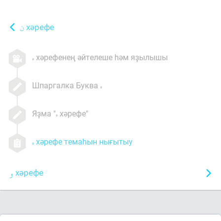
хәрефе
хәрефенең әйтелеше һәм яҙылышы
Шпаргалка Буква
Яҙма "
хәрефе"
хәрефе темаһын нығытыу
хәрефе