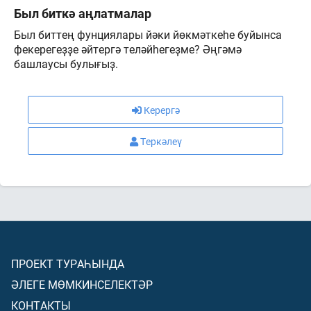
Был биткә аңлатмалар
Был биттең фунциялары йәки йөкмәткеһе буйынса
фекерегеҙҙе әйтергә теләйһегеҙме? Әңгәмә
башлаусы булығыҙ.
Керергә
Теркәлеү
ПРОЕКТ ТУРАҺЫНДА
ӘЛЕГЕ МӨМКИНСЕЛЕКТӘР
КОНТАКТЫ