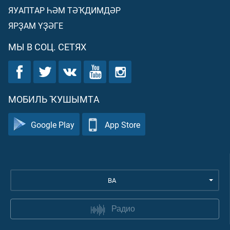
ЯУАПТАР ҺӘМ ТӘҠДИМДӘР
ЯРҘАМ ҮҘӘГЕ
МЫ В СОЦ. СЕТЯХ
МОБИЛЬ ҠУШЫМТА
Google Play
App Store
BA
Радио