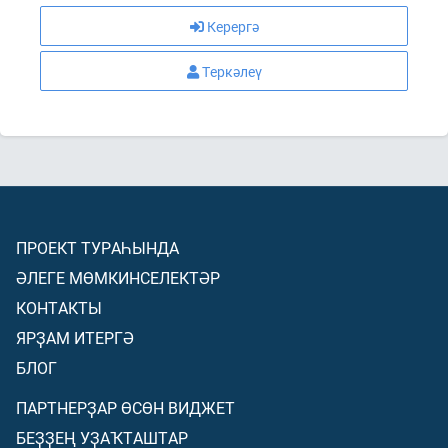
Керергә
Теркәлеү
ПРОЕКТ ТУРАҺЫНДА
ӘЛЕГЕ МӨМКИНСЕЛЕКТӘР
КОНТАКТЫ
ЯРҘАМ ИТЕРГӘ
БЛОГ
ПАРТНЕРҘАР ӨСӨН ВИДЖЕТ
БЕҘҘЕҢ УҘАҠТАШТАР