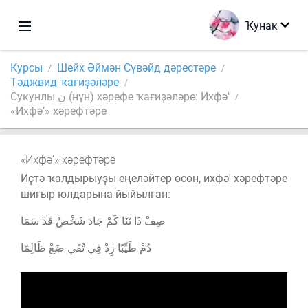
Ҡунак
Курсы
Шейх Әймән Сүвәйд дәрестәре
Тәджвид ҡағиҙәләре
Сукунлы ن (нүн) хәрефе ҡағиҙәләре: Ихфә'
«Ихфә’» хәрефтәре
«Ихфә’» хәрефтәре
Иҫтә ҡалдырыуҙы еңеләйтер өсөн, ихфә' хәрефтәре
шиғыр юлдарына йыйылған:
صِفْ ذَا ثَنَا كَمْ جَادَ شَخْصٌ قَدْ سَمَا
دُمْ طَيِّبًا زِدْ فِي تُقَي ضَعْ ظَالِمًا