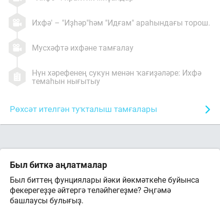
Ихфә' – "Иҙһәр"һәм "Идғам" араһындағы торош.
Мусхәфтә ихфәне тамғалау
Нүн хәрефенең сукун менән ҡағиҙәләре: Ихфә
темаһын нығытыу
Рөхсәт ителгән туҡталыш тамғалары
Был биткә аңлатмалар
Был биттең фунциялары йәки йөкмәткеһе буйынса
фекерегеҙҙе әйтергә теләйһегеҙме? Әңгәмә
башлаусы булығыҙ.