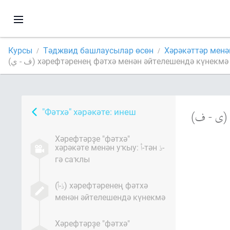
Курсы
Тәджвид башлаусылар өсөн
Хәрәкәттәр мен
(ف - ي) хәрефтәренең фәтхә менән әйтелешендә күнекмә
"Фәтхә" хәрәкәте: инеш
(
-
)
Хәрефтәрҙе "фәтхә"
хәрәкәте менән уҡыу:
-тән
-
гә саҡлы
(
-
) хәрефтәренең фәтхә
менән әйтелешендә күнекмә
Хәрефтәрҙе "фәтхә"