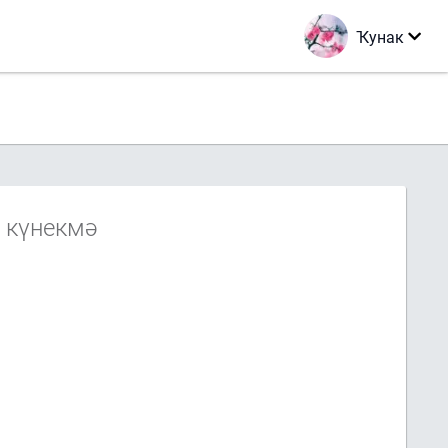
Ҡунак
 күнекмә