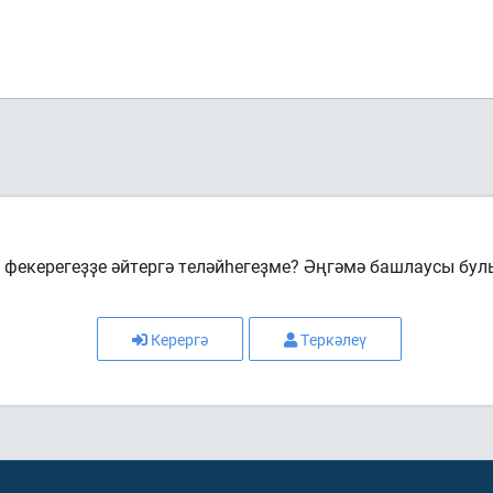
фекерегеҙҙе әйтергә теләйһегеҙме? Әңгәмә башлаусы бул
Керергә
Теркәлеү