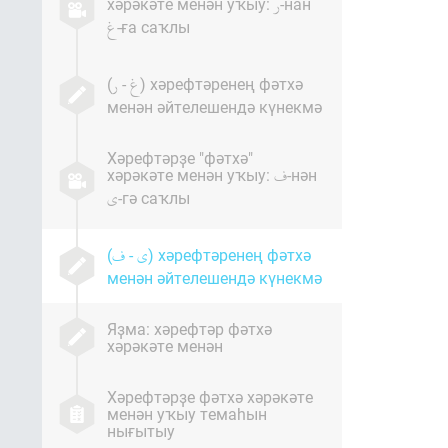
хәрәкәте менән уҡыу:
-нан
-ға саҡлы
(
-
) хәрефтәренең фәтхә
менән әйтелешендә күнекмә
Хәрефтәрҙе "фәтхә"
хәрәкәте менән уҡыу:
-нән
-гә саҡлы
(
-
) хәрефтәренең фәтхә
менән әйтелешендә күнекмә
Яҙма: хәрефтәр фәтхә
хәрәкәте менән
Хәрефтәрҙе фәтхә хәрәкәте
менән уҡыу темаһын
нығытыу