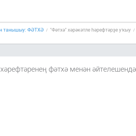
ән танышыу: ФӘТХӘ
"Фәтхә" хәрәкәтле һәрефтәрҙе уҡыу
 хәрефтәренең фәтхә менән әйтелешендә