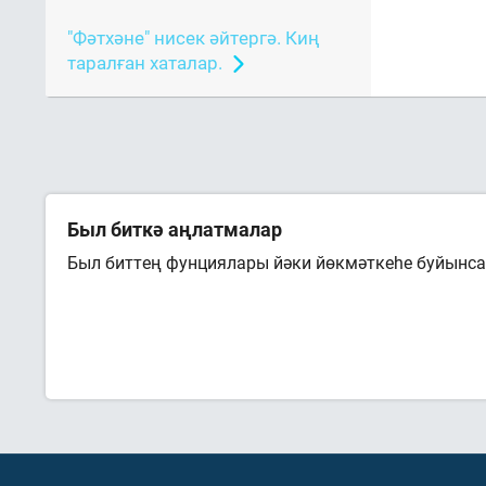
"Фәтхәне" нисек әйтергә. Киң
таралған хаталар.
Был биткә аңлатмалар
Был биттең фунциялары йәки йөкмәткеһе буйынса 