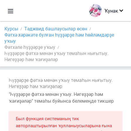
Ҡунак
Курсы
Тәджвид башлаусылар өсөн
Фәтхә хәрәкәте булған һүҙҙәрҙе һәм һөйләмдәрҙе
уҡыу
Фәтхәле һүҙҙәрҙе уҡыу
Һүҙҙәрҙе фәтхә менән уҡыу темаһын нығытыу.
Нигеҙҙәр һәм ҡағиҙәләр
Һүҙҙәрҙе фәтхә менән уҡыу темаһын нығытыу.
Нигеҙҙәр һәм ҡағиҙәләр
"Һүҙҙәрҙе фәтхә менән уҡыу. Нигеҙҙәр һәм
ҡағиҙәләр" темаһы буйынса белемеңде тикшер
Был функция системаның тик
авторлаштырылған ҡулланыусыларына ғына