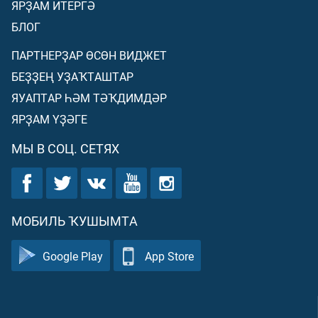
ЯРҘАМ ИТЕРГӘ
БЛОГ
ПАРТНЕРҘАР ӨСӨН ВИДЖЕТ
БЕҘҘЕҢ УҘАҠТАШТАР
ЯУАПТАР ҺӘМ ТӘҠДИМДӘР
ЯРҘАМ ҮҘӘГЕ
МЫ В СОЦ. СЕТЯХ
МОБИЛЬ ҠУШЫМТА
Google Play
App Store