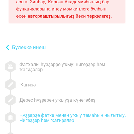
асыҡ. Зинһар, Ҡөрьән Академияһының бар
функцияларына инеү мөмкинлеге булһын
өсөн
авторлаштырылығыҙ
йәки
теркәлегеҙ
.
Бүлеккә инеш
Фатхалы һүҙҙәрҙе уҡыу: нигеҙҙәр һәм
ҡағиҙәләр
Ҡағиҙә
Дәрес һүҙҙәрен уҡыуҙа күнегәбеҙ
Һүҙҙәрҙе фәтхә менән уҡыу темаһын нығытыу.
Нигеҙҙәр һәм ҡағиҙәләр