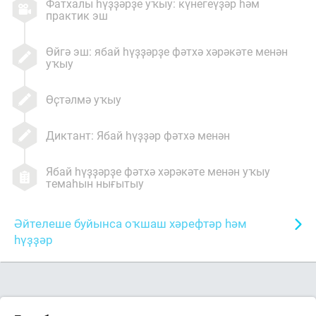
Фатхалы һүҙҙәрҙе уҡыу: күнегеүҙәр һәм
практик эш
Өйгә эш: ябай һүҙҙәрҙе фәтхә хәрәкәте менән
уҡыу
Өҫтәлмә уҡыу
Диктант: Ябай һүҙҙәр фәтхә менән
Ябай һүҙҙәрҙе фәтхә хәрәкәте менән уҡыу
темаһын нығытыу
Әйтелеше буйынса оҡшаш хәрефтәр һәм
һүҙҙәр