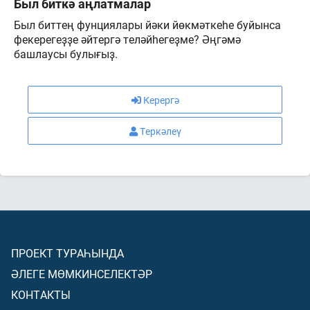
Был биткә аңлатмалар
Был биттең фунциялары йәки йөкмәткеһе буйынса
фекерегеҙҙе әйтергә теләйһегеҙме? Әңгәмә
башлаусы булығыҙ.
Керергә
Теркәлеү
ПРОЕКТ ТУРАҺЫНДА
ӘЛЕГЕ МӨМКИНСЕЛЕКТӘР
КОНТАКТЫ