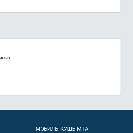
ығыҙ.
МОБИЛЬ ҠУШЫМТА