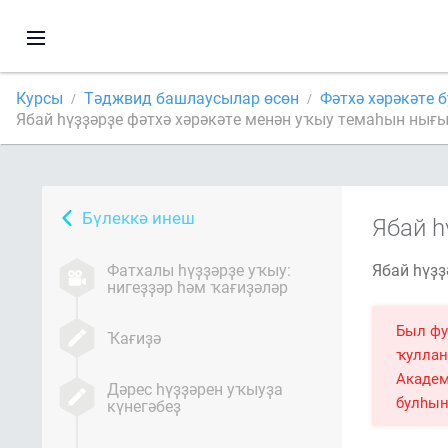
Курсы
Тәджвид башлаусылар өсөн
Фәтхә хәрәкәте 
Ябай һүҙҙәрҙе фәтхә хәрәкәте менән уҡыу темаһын нығ
Бүлеккә инеш
Ябай һ
Фатхалы һүҙҙәрҙе уҡыу:
Ябай һүҙҙ
нигеҙҙәр һәм ҡағиҙәләр
Был фу
Ҡағиҙә
ҡуллан
Академ
Дәрес һүҙҙәрен уҡыуҙа
булһы
күнегәбеҙ