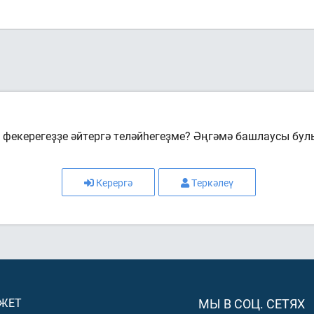
фекерегеҙҙе әйтергә теләйһегеҙме? Әңгәмә башлаусы бул
Керергә
Теркәлеү
ДЖЕТ
МЫ В СОЦ. СЕТЯХ