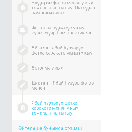
Һүҙҙәрҙе фәтхә менән уҡыу
темаһын нығытыу. Нигеҙҙәр
һәм ҡағиҙәләр
Фатхалы һүҙҙәрҙе уҡыу:
күнегеүҙәр һәм практик эш
Өйгә эш: ябай һүҙҙәрҙе
фәтхә хәрәкәте менән уҡыу
Өҫтәлмә уҡыу
Диктант: Ябай һүҙҙәр фәтхә
менән
Ябай һүҙҙәрҙе фәтхә
хәрәкәте менән уҡыу
темаһын нығытыу
Әйтелеше буйынса оҡшаш