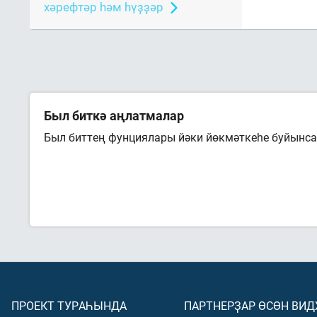
хәрефтәр һәм һүҙҙәр
Был биткә аңлатмалар
Был биттең фунциялары йәки йөкмәткеһе буйынса 
ПРОЕКТ ТУРАҺЫНДА
ПАРТНЕРҘАР ӨСӨН ВИ