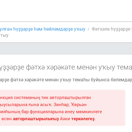
булған һүҙҙәрҙе һәм һөйләмдәрҙе уҡыу
Фәтхәле һүҙҙәрҙе
ытыу
үҙҙәрҙе фәтхә хәрәкәте менән уҡыу те
әрҙе фәтхә хәрәкәте менән уҡыу темаһы буйынса белемдә
нкция системаның тик авторлаштырылған
ыусыларына ғына асыҡ. Зинһар, Ҡөрьән
ияһының бар функцияларына инеү мөмкинлеге
н өсөн
авторлаштырылығыҙ
йәки
теркәлегеҙ
.