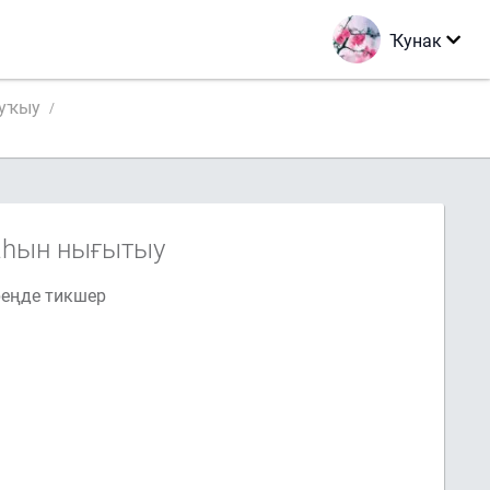
Ҡунак
 уҡыу
маһын нығытыу
реңде тикшер