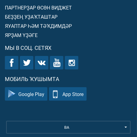
ПАРТНЕРҘАР ӨСӨН ВИДЖЕТ
БЕҘҘЕҢ УҘАҠТАШТАР
ЯУАПТАР ҺӘМ ТӘҠДИМДӘР
ЯРҘАМ ҮҘӘГЕ
МЫ В СОЦ. СЕТЯХ
МОБИЛЬ ҠУШЫМТА
Google Play
App Store
BA