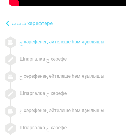
хәрефтәре
хәрефенең әйтелеше һәм яҙылышы
Шпаргалка
хәрефе
хәрефенең әйтелеше һәм яҙылышы
Шпаргалка
хәрефе
хәрефенең әйтелеше һәм яҙылышы
Шпаргалка
хәрефе