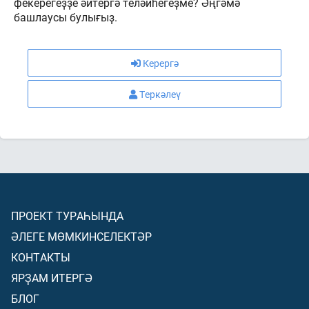
фекерегеҙҙе әйтергә теләйһегеҙме? Әңгәмә
башлаусы булығыҙ.
Керергә
Теркәлеү
ПРОЕКТ ТУРАҺЫНДА
ӘЛЕГЕ МӨМКИНСЕЛЕКТӘР
КОНТАКТЫ
ЯРҘАМ ИТЕРГӘ
БЛОГ