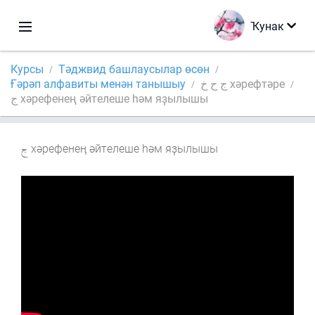
Ҡунак
Курсы
Тәджвид башлаусылар өсөн
Ғәрәп алфавиты менән танышыу
ج ح خ хәрефтәре
ج хәрефенең әйтелеше һәм яҙылышы
хәрефенең әйтелеше һәм яҙылышы