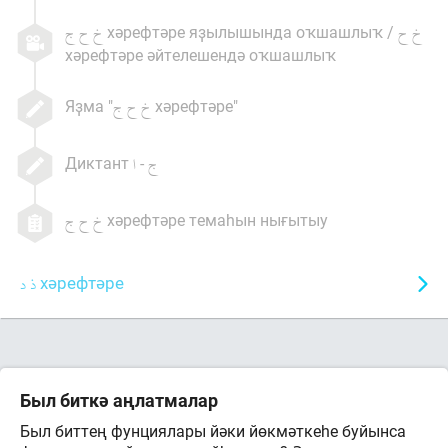
хәрефтәре яҙылышында оҡшашлыҡ /
хәрефтәре әйтелешендә оҡшашлыҡ
Яҙма "
хәрефтәре"
Диктант
-
хәрефтәре темаһын нығытыу
хәрефтәре
Был биткә аңлатмалар
Был биттең фунциялары йәки йөкмәткеһе буйынса