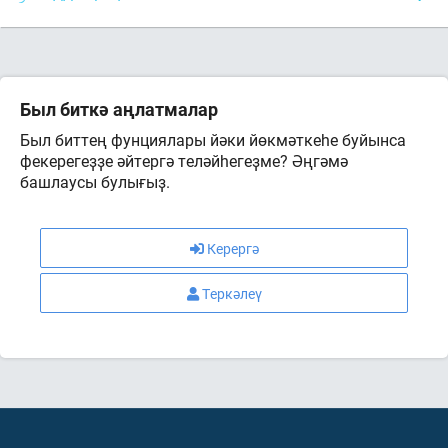
Был биткә аңлатмалар
Был биттең фунциялары йәки йөкмәткеһе буйынса
фекерегеҙҙе әйтергә теләйһегеҙме? Әңгәмә
башлаусы булығыҙ.
Керергә
Теркәлеү