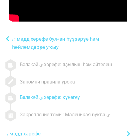
мәдд хәрефе булған һүҙҙәрҙе һәм
һөйләмдәрҙе уҡыу
Бәләкәй
хәрефе: яҙылыш һәм әйтелеш
Запомни правила урока
Бәләкәй
хәрефе: күнегеү
Закрепление темы: Маленькая буква
мәдд хәрефе