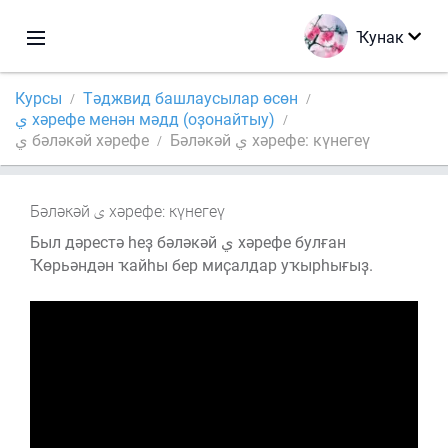
Ҡунак
Курсы
Тәджвид башлаусылар өсөн
ي хәрефе менән мәдд (оҙонайтыу)
Бәләкәй ي хәрефе: күнегеү
ي бәләкәй хәрефе
Бәләкәй
хәрефе: күнегеү
Был дәрестә һеҙ бәләкәй ي хәрефе булған
Ҡөрьәндән ҡайһы бер миҫалдар уҡырһығыҙ.