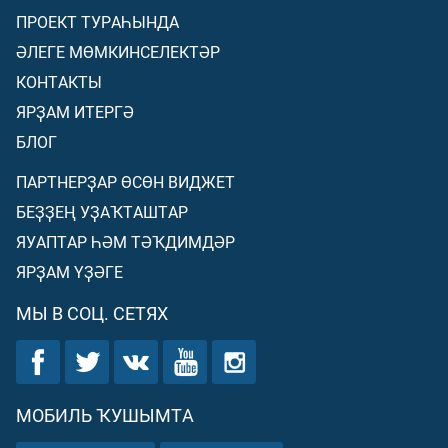
ПРОЕКТ ТУРАҺЫНДА
ӘЛЕГЕ МӨМКИНСЕЛЕКТӘР
КОНТАКТЫ
ЯРҘАМ ИТЕРГӘ
БЛОГ
ПАРТНЕРҘАР ӨСӨН ВИДЖЕТ
БЕҘҘЕҢ УҘАҠТАШТАР
ЯУАПТАР ҺӘМ ТӘҠДИМДӘР
ЯРҘАМ ҮҘӘГЕ
МЫ В СОЦ. СЕТЯХ
МОБИЛЬ ҠУШЫМТА