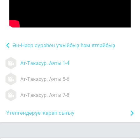
Ән-Наср сүрәһен уҡыйбыҙ һәм ятлайбыҙ
Ат-Такасур. Аяты 1-4
Ат-Такасур. Аяты 5-6
Ат-Такасур. Аяты 7-8
Үтелгәндәрҙе ҡарап сығыу