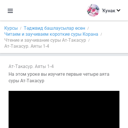
Ҡунак
Курсы
Тәджвид башлаусылар өсөн
Читаем и заучиваем короткие суры Корана
Чтение и заучивание суры Ат-Такасур
Ат-Такасур. Аяты 1-4
Ат-Такасур. Аяты 1-4
На этом уроке вы изучите первые четыре аята
суры Ат-Такасур