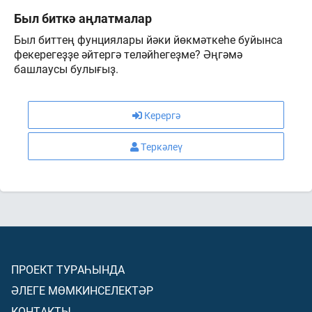
Был биткә аңлатмалар
Был биттең фунциялары йәки йөкмәткеһе буйынса
фекерегеҙҙе әйтергә теләйһегеҙме? Әңгәмә
башлаусы булығыҙ.
Керергә
Теркәлеү
ПРОЕКТ ТУРАҺЫНДА
ӘЛЕГЕ МӨМКИНСЕЛЕКТӘР
КОНТАКТЫ