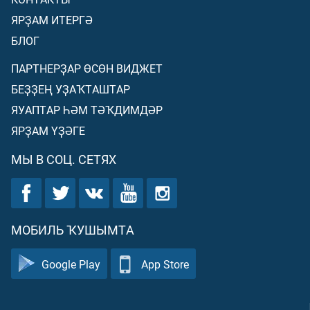
ЯРҘАМ ИТЕРГӘ
БЛОГ
ПАРТНЕРҘАР ӨСӨН ВИДЖЕТ
БЕҘҘЕҢ УҘАҠТАШТАР
ЯУАПТАР ҺӘМ ТӘҠДИМДӘР
ЯРҘАМ ҮҘӘГЕ
МЫ В СОЦ. СЕТЯХ
МОБИЛЬ ҠУШЫМТА
Google Play
App Store