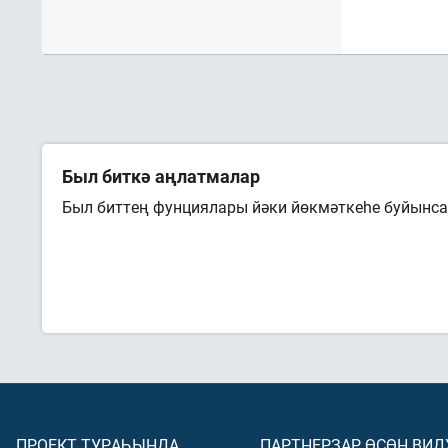
Был биткә аңлатмалар
Был биттең фунциялары йәки йөкмәткеһе буйынса 
ПРОЕКТ ТУРАҺЫНДА
ПАРТНЕРҘАР ӨСӨН ВИ