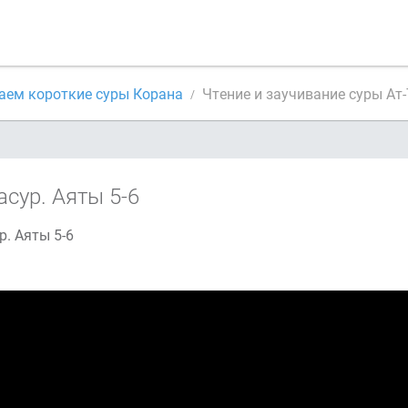
аем короткие суры Корана
Чтение и заучивание суры Ат
асур. Аяты 5-6
р. Аяты 5-6