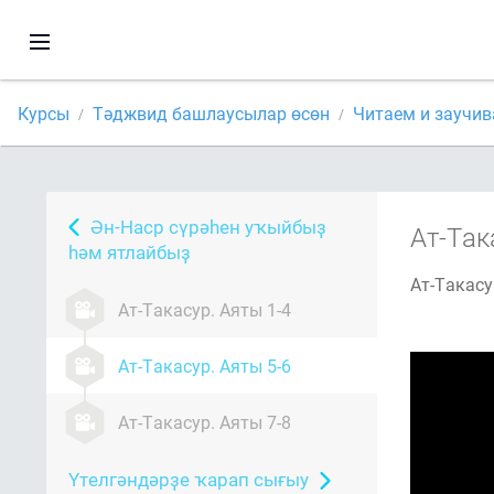
Курсы
Тәджвид башлаусылар өсөн
Читаем и заучив
Ән-Наср сүрәһен уҡыйбыҙ
Ат-Так
һәм ятлайбыҙ
Ат-Такасу
Ат-Такасур. Аяты 1-4
Ат-Такасур. Аяты 5-6
Ат-Такасур. Аяты 7-8
Үтелгәндәрҙе ҡарап сығыу