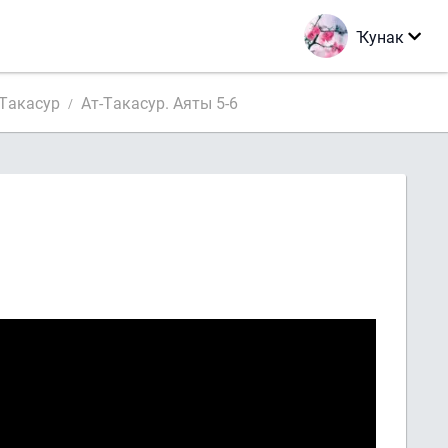
Ҡунак
-Такасур
Ат-Такасур. Аяты 5-6