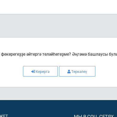
фекерегеҙҙе әйтергә теләйһегеҙме? Әңгәмә башлаусы бул
Керергә
Теркәлеү
ДЖЕТ
МЫ В СОЦ. СЕТЯХ