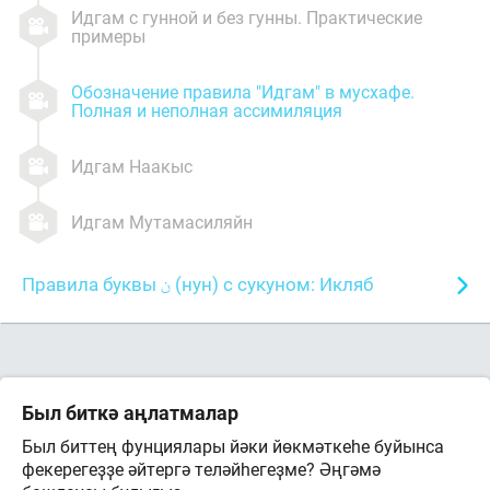
Идгам с гунной и без гунны. Практические
примеры
Обозначение правила "Идгам" в мусхафе.
Полная и неполная ассимиляция
Идгам Наакыс
Идгам Мутамасиляйн
Правила буквы
(нун) с сукуном: Икляб
Был биткә аңлатмалар
Был биттең фунциялары йәки йөкмәткеһе буйынса
фекерегеҙҙе әйтергә теләйһегеҙме? Әңгәмә