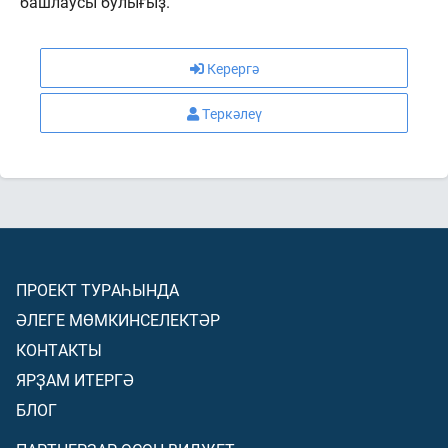
башлаусы булығыҙ.
Керергә
Теркәлеү
ПРОЕКТ ТУРАҺЫНДА
ӘЛЕГЕ МӨМКИНСЕЛЕКТӘР
КОНТАКТЫ
ЯРҘАМ ИТЕРГӘ
БЛОГ