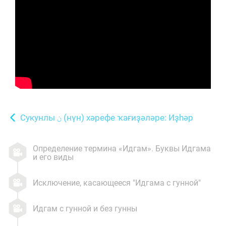
Сукунлы
(нүн) хәрефе ҡағиҙәләре: Иҙһәр
Определение термина «Идгам». Буквы Идгама
и его виды
Исключение, касающееся "Идгама с гунной"
Идгам с гунной и без гунны