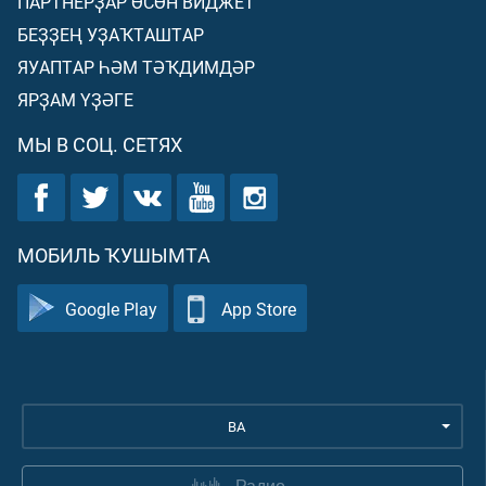
ПАРТНЕРҘАР ӨСӨН ВИДЖЕТ
БЕҘҘЕҢ УҘАҠТАШТАР
ЯУАПТАР ҺӘМ ТӘҠДИМДӘР
ЯРҘАМ ҮҘӘГЕ
МЫ В СОЦ. СЕТЯХ
МОБИЛЬ ҠУШЫМТА
Google Play
App Store
BA