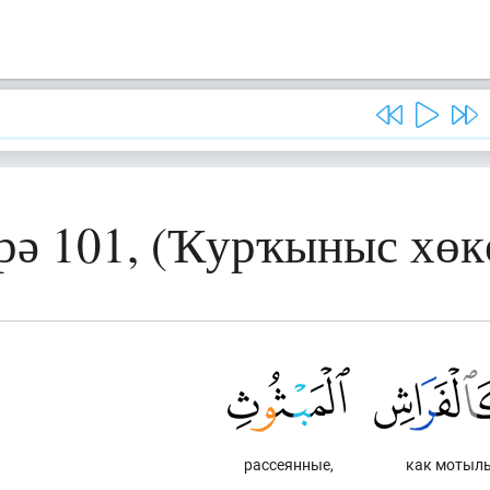
рә 101, (Ҡурҡыныс хөк
рассеянные,
как мотыл