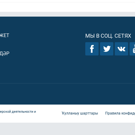
ДЖЕТ
МЫ В СОЦ. СЕТЯХ
ДӘР
ерской деятельности и
Ҡулланыу шарттары
Правила конфид