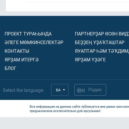
ПРОЕКТ ТУРАҺЫНДА
ПАРТНЕРҘАР ӨСӨН ВИ
ӘЛЕГЕ МӨМКИНСЕЛЕКТӘР
БЕҘҘЕҢ УҘАҠТАШТАР
КОНТАКТЫ
ЯУАПТАР ҺӘМ ТӘҠДИМ
ЯРҘАМ ИТЕРГӘ
ЯРҘАМ ҮҘӘГЕ
БЛОГ
Select the language:
BA
Радио
Вся информация на данном сайте публикуется вне рамок миссион
предназначена исключительно для мусульман!