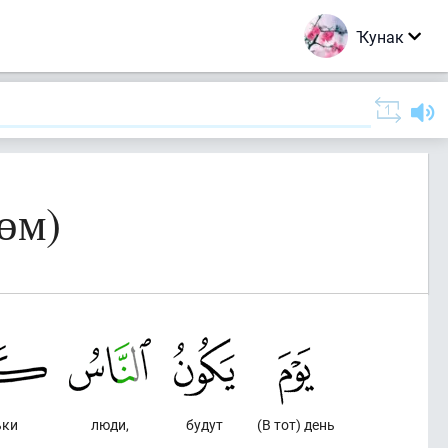
Ҡунак
өм)
ьки
люди,
будут
(В тот) день