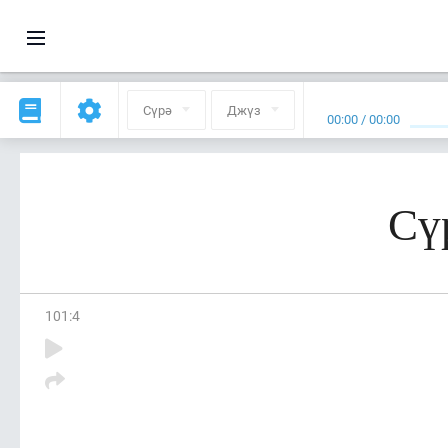
Сүрә
Джүз
00:00
/
00:00
Сү
101
:
4