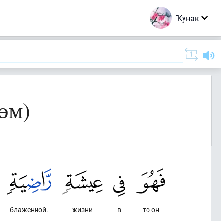
Ҡунак
өм)
блаженной.
жизни
в
то он