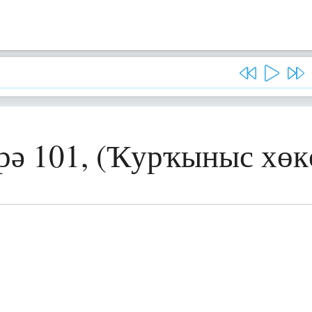
рә 101, (Ҡурҡыныс хөк