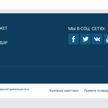
ДЖЕТ
МЫ В СОЦ. СЕТЯХ
ДӘР
ерской деятельности и
Ҡулланыу шарттары
Правила конфид