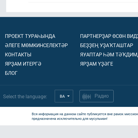
ПРОЕКТ ТУРАҺЫНДА
ПАРТНЕРҘАР ӨСӨН ВИ
ӘЛЕГЕ МӨМКИНСЕЛЕКТӘР
БЕҘҘЕҢ УҘАҠТАШТАР
КОНТАКТЫ
ЯУАПТАР ҺӘМ ТӘҠДИМ
ЯРҘАМ ИТЕРГӘ
ЯРҘАМ ҮҘӘГЕ
БЛОГ
Select the language:
BA
Радио
Вся информация на данном сайте публикуется вне рамок миссион
предназначена исключительно для мусульман!