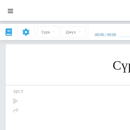
Сүрә
Джүз
00:00
/
00:00
Сү
101
:
7