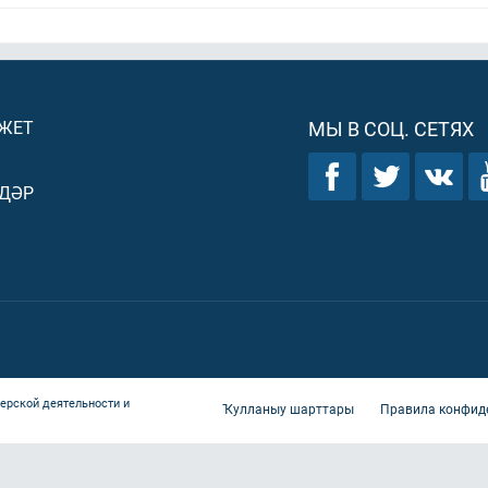
ДЖЕТ
МЫ В СОЦ. СЕТЯХ
ДӘР
ерской деятельности и
Ҡулланыу шарттары
Правила конфид