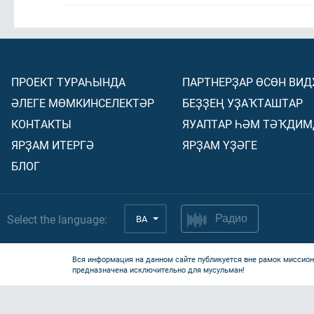
ПРОЕКТ ТУРАҺЫНДА
ПАРТНЕРҘАР ӨСӨН ВИ
ӘЛЕГЕ МӨМКИНСЕЛЕКТӘР
БЕҘҘЕҢ УҘАҠТАШТАР
КОНТАКТЫ
ЯУАПТАР ҺӘМ ТӘҠДИМ
ЯРҘАМ ИТЕРГӘ
ЯРҘАМ ҮҘӘГЕ
БЛОГ
Select the language:
BA
Радио
Вся информация на данном сайте публикуется вне рамок миссион
предназначена исключительно для мусульман!