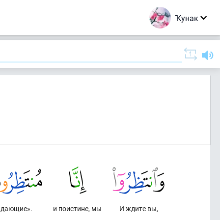
Ҡунак
дающие».
и поистине, мы
И ждите вы,