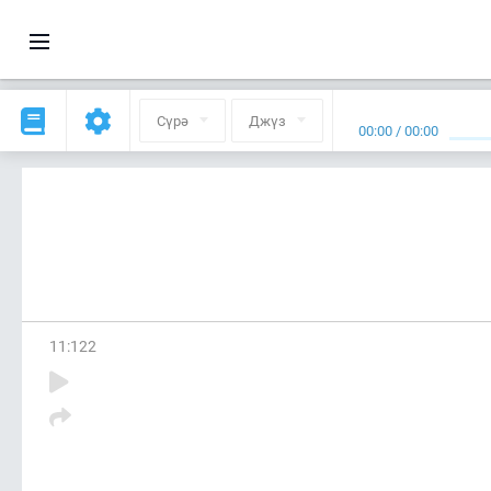
Сүрә
Джүз
00:00
/
00:00
11
:
122