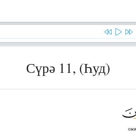
Сүрә 11, (Һуд)
ожи